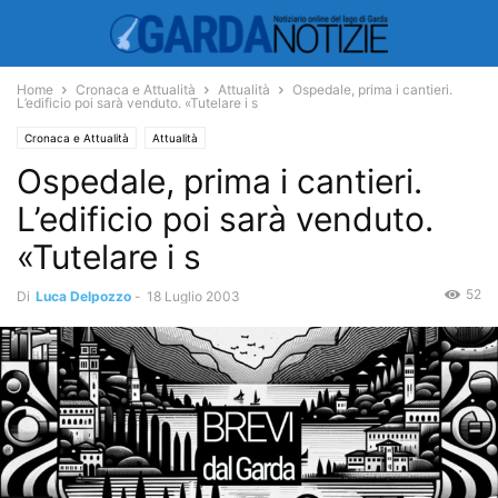
Home
Cronaca e Attualità
Attualità
Ospedale, prima i cantieri.
L’edificio poi sarà venduto. «Tutelare i s
Cronaca e Attualità
Attualità
Ospedale, prima i cantieri.
L’edificio poi sarà venduto.
«Tutelare i s
52
Di
Luca Delpozzo
-
18 Luglio 2003