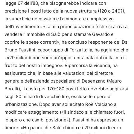
legge 67 dell’88, che bisognerebbe indicare con
precisione i posti letto della nuova struttura (120 o 240?),
la superficie necessaria e l’ammontare complessivo
dell’investimento. «La mia preoccupazione è che si arrivi a
vendere l’immobile di Salò per sistemare Gavardo e
coprire le spese correnti», ha concluso l’esponente dei Ds.
Bruno Faustini, capogruppo di Forza Italia, ha aggiunto che
i «29 miliardi non sono un’opportunità nata dal nulla, ma il
frut to del nostro impegno». Ripercorsa la vicenda, ha
assicurato che, in base alle valutazioni del direttore
generale dell’azienda ospedaliera di Desenzano (Mauro
Borelli), il costo per 170-180 posti letto dovrebbe aggirarsi
sugli 80 miliardi di vecchie lire, escluse le opere di
urbanizzazione. Dopo aver sollecitato Roè Volciano a
modificare atteggiamento («il sindaco si è chiamato fuori,
io spero che cambi posizione»), Faustini ha espresso un
timore: «Ho paura che Salò chiuda e i 29 milioni di euro