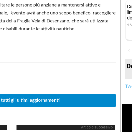
vitare le persone più anziane a mantenersi attive e
Cr
li
nale, l’evento avrà anche uno scopo benefico: raccogliere
de
tta della Fraglia Vela di Desenzano, che sarà utilizzata
4 A
disabili durante le attività nautiche.
D
Condividere
Twe
 tutti gli ultimi aggiornamenti
Articolo successivo