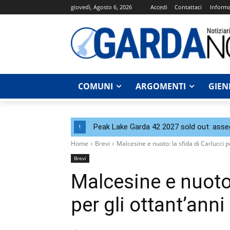
giovedì, Agosto 6, 2026
Accedi
Contattaci
Informa
COMUNI
ARGOMENTI
GIEN
Peak Lake Garda 42 2027 sold out: assegna
!
Home
Brevi
Malcesine e nuoto: la sfida di Carlucci pe
Brevi
Malcesine e nuoto:
per gli ottant’anni