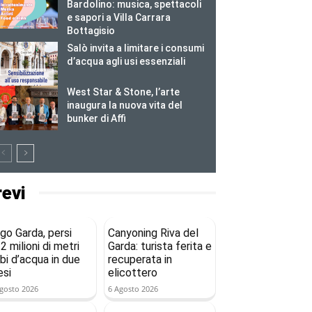
Bardolino: musica, spettacoli
e sapori a Villa Carrara
Bottagisio
Salò invita a limitare i consumi
d’acqua agli usi essenziali
West Star & Stone, l’arte
inaugura la nuova vita del
bunker di Affi
revi
go Garda, persi
Canyoning Riva del
2 milioni di metri
Garda: turista ferita e
bi d’acqua in due
recuperata in
si
elicottero
gosto 2026
6 Agosto 2026