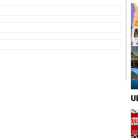
Nome:*
Email:*
Sito
Web:
U