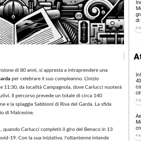
In
Mo
gr
di
6 A
At
nsione di 80 anni, si appresta a intraprendere una
In
Garda
per celebrare il suo compleanno. L'inizio
43
co
alle 11:30, da località Campagnola, dove Carlucci nuoterà
ci
cutivi. Il percorso prevede un totale di circa 140
5 A
e e la spiaggia Sabbioni di Riva del Garda. La sfida
io di Malcesine.
Ae
Mo
cr
 quando Carlucci completò il giro del Benaco in 13
4 A
vid-19. Con la sua iniziativa, l'ottantenne intende