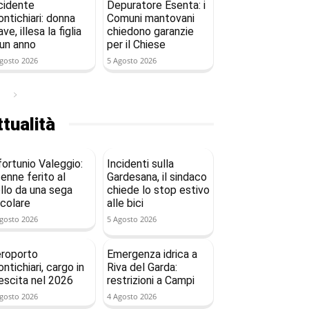
cidente
Depuratore Esenta: i
ntichiari: donna
Comuni mantovani
ave, illesa la figlia
chiedono garanzie
 un anno
per il Chiese
gosto 2026
5 Agosto 2026
tualità
fortunio Valeggio:
Incidenti sulla
enne ferito al
Gardesana, il sindaco
llo da una sega
chiede lo stop estivo
rcolare
alle bici
gosto 2026
5 Agosto 2026
roporto
Emergenza idrica a
ntichiari, cargo in
Riva del Garda:
escita nel 2026
restrizioni a Campi
gosto 2026
4 Agosto 2026