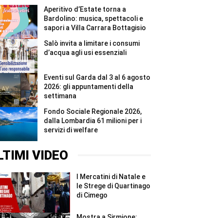
recuperata
Aperitivo d’Estate torna a
in
elicottero
Bardolino: musica, spettacoli e
#Shorts
sapori a Villa Carrara Bottagisio
Salò invita a limitare i consumi
d’acqua agli usi essenziali
Eventi sul Garda dal 3 al 6 agosto
2026: gli appuntamenti della
settimana
Fondo Sociale Regionale 2026,
dalla Lombardia 61 milioni per i
servizi di welfare
LTIMI VIDEO
I Mercatini di Natale e
le Strege di Quartinago
di Cimego
Mostra a Sirmione: