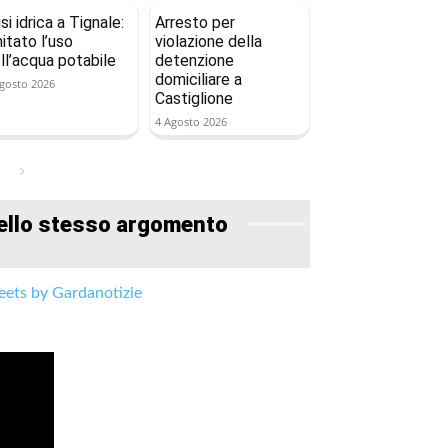
isi idrica a Tignale:
Arresto per
mitato l’uso
violazione della
ll’acqua potabile
detenzione
domiciliare a
gosto 2026
Castiglione
4 Agosto 2026
ello stesso argomento
ets by Gardanotizie