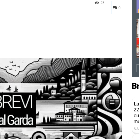
23
0
B
La
22
cu
me
6 A