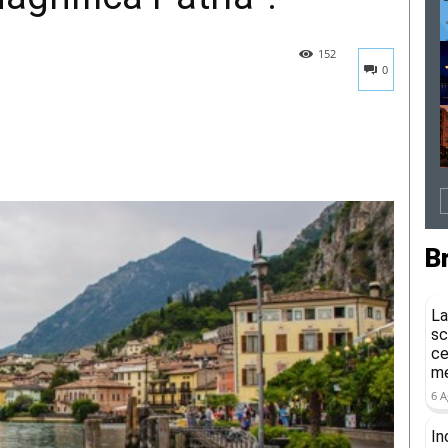
152
0
B
La
sc
ce
me
6 A
In