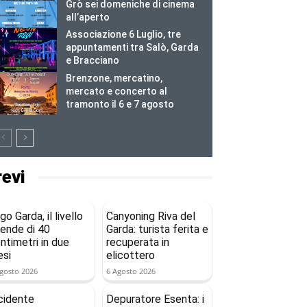
Grò sei domeniche di cinema
all’aperto
Associazione 6 Luglio, tre
appuntamenti tra Salò, Garda
e Bracciano
Brenzone, mercatino,
mercato e concerto al
tramonto il 6 e 7 agosto
revi
go Garda, il livello
Canyoning Riva del
ende di 40
Garda: turista ferita e
ntimetri in due
recuperata in
si
elicottero
gosto 2026
6 Agosto 2026
cidente
Depuratore Esenta: i