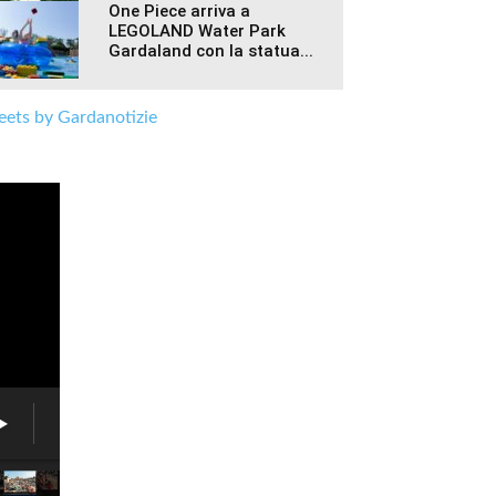
One Piece arriva a
LEGOLAND Water Park
Gardaland con la statua...
ets by Gardanotizie
Fiera
delle