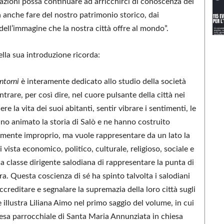
cazioni possa continuare ad arricchirci di conoscenza dei
 anche fare del nostro patrimonio storico, dai
ll’immagine che la nostra città offre al mondo”.
ella sua introduzione ricorda:
intorni
è interamente dedicato allo studio della società
are, per così dire, nel cuore pulsante della città nei
e la vita dei suoi abitanti, sentir vibrare i sentimenti, le
anno animato la storia di Salò e ne hanno costruito
viamente improprio, ma vuole rappresentare da un lato la
 vista economico, politico, culturale, religioso, sociale e
a classe dirigente salodiana di rappresentare la punta di
a. Questa coscienza di sé ha spinto talvolta i salodiani
creditare e segnalare la supremazia della loro città sugli
 illustra Liliana Aimo nel primo saggio del volume, in cui
 chiesa parrocchiale di Santa Maria Annunziata in chiesa