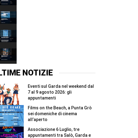
Grazie
00:37
2026,
quattro
Associazione
giorni
6
e
Luglio,
00:37
due
tre
notti
appuntamenti
Films
per
tra
on
i
Salò,
the
00:37
Madonnari
Garda
Beach,
#Shorts
e
a
Brenzone,
Bracciano
Punta
mercatino,
#Shorts
Grò
mercato
00:37
sei
e
domeniche
concerto
LTIME NOTIZIE
di
al
cinema
tramonto
all’aperto
il
Eventi sul Garda nel weekend dal
#Shorts
6
e
7 al 9 agosto 2026: gli
7
appuntamenti
agosto
#Shorts
Films on the Beach, a Punta Grò
sei domeniche di cinema
all’aperto
Associazione 6 Luglio, tre
appuntamenti tra Salò, Garda e