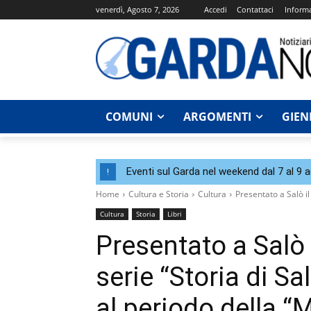
venerdì, Agosto 7, 2026
Accedi
Contattaci
Informa
COMUNI
ARGOMENTI
GIEN
Eventi sul Garda nel weekend dal 7 al 9 
!
Home
Cultura e Storia
Cultura
Presentato a Salò il
Cultura
Storia
Libri
Presentato a Salò 
serie “Storia di Sa
al periodo della “M