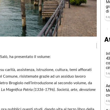
Mo
gr
di
6 A
At
In
 Salò, ha presentato il volume:
43
co
ci
su carità, assistenza, istruzione, cultura, temi affiorati
5 A
 del Comune, risistemate grazie ad un assiduo lavoro
Pietro Brogiolo nell’introduzione al secondo volume, da
Ae
,
La Magnifica Patria (1336-1796). Società, arte, devozione
Mo
cr
4 A
ora pubblici questi studi, dando vita al terzo libro della