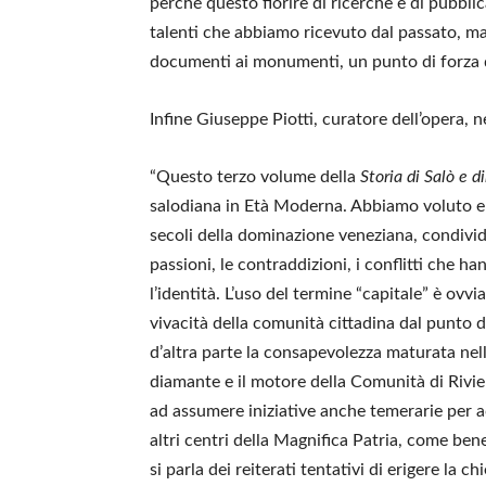
perché questo fiorire di ricerche e di pubbli
talenti che abbiamo ricevuto dal passato, ma
documenti ai monumenti, un punto di forza de
Infine Giuseppe Piotti, curatore dell’opera, n
“Questo terzo volume della
Storia di Salò e d
salodiana in Età Moderna. Abbiamo voluto entr
secoli della dominazione veneziana, condivider
passioni, le contraddizioni, i conflitti che h
l’identità. L’uso del termine “capitale” è ov
vivacità della comunità cittadina dal punto di
d’altra parte la consapevolezza maturata nell
diamante e il motore della Comunità di Rivier
ad assumere iniziative anche temerarie per ac
altri centri della Magnifica Patria, come bene
si parla dei reiterati tentativi di erigere la