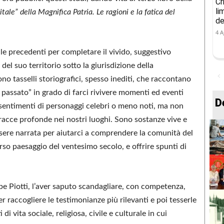
Cr
li
itale” della Magnifica Patria.
Le ragioni e la fatica del
de
4 A
e precedenti per completare il vivido, suggestivo
el suo territorio sotto la giurisdizione della
no tasselli storiografici, spesso inediti, che raccontano
o passato” in grado di farci rivivere momenti ed eventi
D
 sentimenti di personaggi celebri o meno noti, ma non
racce profonde nei nostri luoghi. Sono sostanze vive e
sere narrata per aiutarci a comprendere la comunità del
rso paesaggio del ventesimo secolo, e offrire spunti di
pe Piotti, l’aver saputo scandagliare, con competenza,
r raccogliere le testimonianze più rilevanti e poi tesserle
di vita sociale, religiosa, civile e culturale in cui