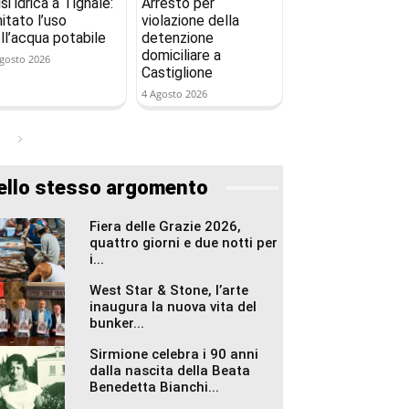
isi idrica a Tignale:
Arresto per
mitato l’uso
violazione della
ll’acqua potabile
detenzione
domiciliare a
gosto 2026
Castiglione
4 Agosto 2026
ello stesso argomento
Fiera delle Grazie 2026,
quattro giorni e due notti per
i...
West Star & Stone, l’arte
inaugura la nuova vita del
bunker...
Sirmione celebra i 90 anni
dalla nascita della Beata
Benedetta Bianchi...