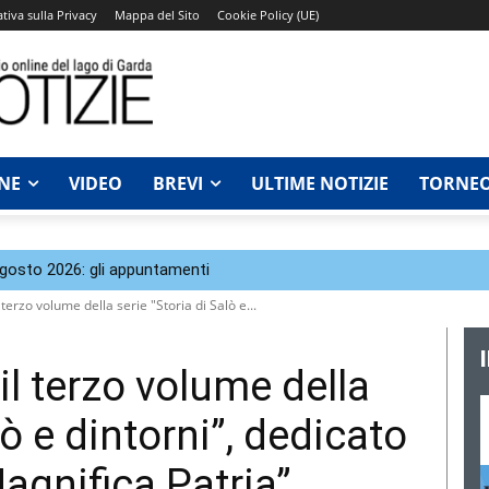
tiva sulla Privacy
Mappa del Sito
Cookie Policy (UE)
NE
VIDEO
BREVI
ULTIME NOTIZIE
TORNEO
agosto 2026: gli appuntamenti
 terzo volume della serie "Storia di Salò e...
il terzo volume della
lò e dintorni”, dedicato
agnifica Patria”.