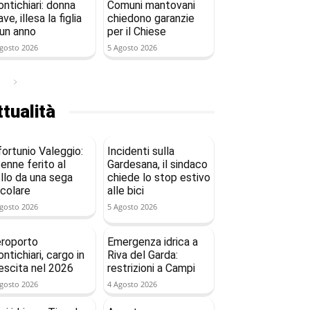
ntichiari: donna
Comuni mantovani
ave, illesa la figlia
chiedono garanzie
 un anno
per il Chiese
gosto 2026
5 Agosto 2026
tualità
fortunio Valeggio:
Incidenti sulla
enne ferito al
Gardesana, il sindaco
llo da una sega
chiede lo stop estivo
rcolare
alle bici
gosto 2026
5 Agosto 2026
roporto
Emergenza idrica a
ntichiari, cargo in
Riva del Garda:
escita nel 2026
restrizioni a Campi
gosto 2026
4 Agosto 2026