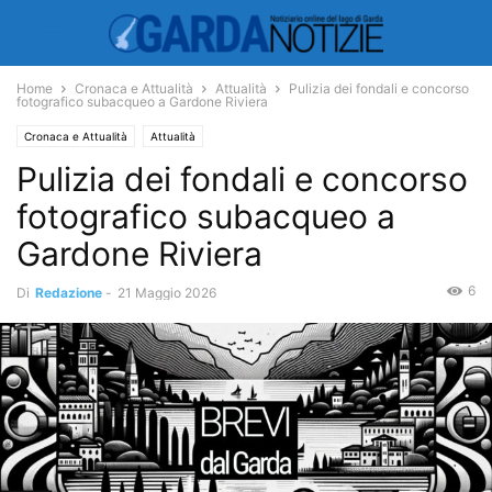
Home
Cronaca e Attualità
Attualità
Pulizia dei fondali e concorso
fotografico subacqueo a Gardone Riviera
Cronaca e Attualità
Attualità
Pulizia dei fondali e concorso
fotografico subacqueo a
Gardone Riviera
6
Di
Redazione
-
21 Maggio 2026