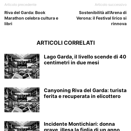
Articolo precedente
Articolo successivo
Riva del Garda: Book
Sostenibilità all’Arena di
Marathon celebra cultura e
Verona: il Festival lirico si
libri
rinnova
ARTICOLI CORRELATI
Lago Garda, il livello scende di 40
centimetri in due mesi
Canyoning Riva del Garda: turista
ferita e recuperata in elicottero
Incidente Montichiari: donna
grave, illesa la figlia di un anno