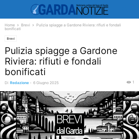
Home
Brevi
Pulizia spiagge a Gardone Riviera: rifiuti e fondali
bonificati
Brevi
Pulizia spiagge a Gardone
Riviera: rifiuti e fondali
bonificati
1
Di
Redazione
-
6 Giugno 2025