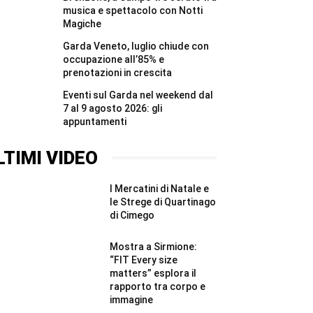
musica e spettacolo con Notti
Magiche
Garda Veneto, luglio chiude con
occupazione all’85% e
prenotazioni in crescita
Eventi sul Garda nel weekend dal
7 al 9 agosto 2026: gli
appuntamenti
LTIMI VIDEO
I Mercatini di Natale e
le Strege di Quartinago
di Cimego
Mostra a Sirmione:
“FIT Every size
matters” esplora il
rapporto tra corpo e
immagine