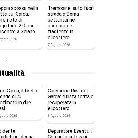
ppia scossa nella
Tremosine, auto fuori
tte sul Garda:
strada a Berna:
rremoto di
settantenne
gnitudo 2.0 con
soccorso e
icentro a Soiano
trasferito in
elicottero
gosto 2026
7 Agosto 2026
tualità
go Garda, il livello
Canyoning Riva del
ende di 40
Garda: turista ferita e
ntimetri in due
recuperata in
si
elicottero
gosto 2026
6 Agosto 2026
cidente
Depuratore Esenta: i
ntichiari: donna
Comuni mantovani