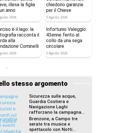
ave, illesa la figlia
chiedono garanzie
 un anno
per il Chiese
gosto 2026
5 Agosto 2026
rciso è il lago: la
Infortunio Valeggio:
tografia racconta il
43enne ferito al
rda alla
collo da una sega
ndazione Cominelli
circolare
gosto 2026
5 Agosto 2026
ello stesso argomento
Sicurezza sulle acque,
Guardia Costiera e
Navigazione Laghi
rafforzano la campagna...
Brenzone, a Campo tre
serate tra musica e
spettacolo con Notti...