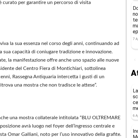
è curato per garantire un percorso di visita
Do
no
te
ma
ep
7 A
iva la sua essenza nel corso degli anni, continuando ad
lla sua capacità di coniugare tradizione e innovazione.
date, la manifestazione offre anche uno spazio alle nuove
idente del Centro Fiera di Montichiari, sottolinea
At
cenni, Rassegna Antiquaria intercetta i gusti di un
itrova una mostra che non tradisce le attese”.
La
sc
ce
me
6 A
 anche una mostra collaterale intitolata “BLU OLTREMARE
osizione avrà luogo nel foyer dell’ingresso centrale e
In
sta Omar Galliani, noto per l’uso innovativo della grafite.
Mo