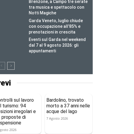
Brenzone, a Campo tre serate
tra musica e spettacolo con
Notti Magiche
Garda Veneto, luglio chiude
con occupazione all’85% e
prenotazioni in crescita
Eventi sul Garda nel weekend
dal 7 al 9 agosto 2026: gli
appuntamenti
revi
ntrolli sul lavoro
Bardolino, trovato
l turismo: 94
morto a 37 anni nelle
sizioni irregolari e
acque del lago
 proposte di
7 Agosto 2026
spensione
gosto 2026