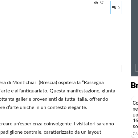
57
0
ra di Montichiari (Brescia) ospiterà la “Rassegna
B
’arte e all’antiquariato. Questa manifestazione, giunta
ottanta gallerie provenienti da tutta Italia, offrendo
Co
re d’arte uniche in un contesto elegante.
ne
po
16
creare un’esperienza coinvolgente. I visitatori saranno
so
 padiglione centrale, caratterizzato da un layout
7 A