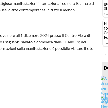
gr
stigiose manifestazioni internazionali come la Biennale di
di
musei d’arte contemporanea in tutto il mondo.
6 A
Na
fo
Ga
novembre all’1 dicembre 2024 presso il Centro Fiera di
Fo
o i seguenti: sabato e domenica dalle 10 alle 19; nei
5 A
nformazioni sulla manifestazione è possibile visitare il sito
D
Condividere