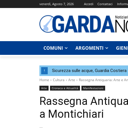
venerdì, Agosto 7, 2026
Accedi
Contattaci
Informa
COMUNI
ARGOMENTI
GIEN
Sicurezza sulle acque, Guardia Costier
!
Home
Cultura
Arte
Rassegna Antiquaria: Arte e An
Arte
Cronaca e Attualità
Manifestazioni
Rassegna Antiquar
a Montichiari