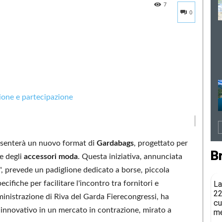
7
0
resenterà un nuovo format di
Gardabags
, progettato per
B
e degli
accessori moda
. Questa iniziativa, annunciata
, prevede un padiglione dedicato a borse, piccola
pecifiche per facilitare l'incontro tra fornitori e
La
22
ministrazione di Riva del Garda Fierecongressi, ha
cu
 innovativo in un mercato in contrazione, mirato a
me