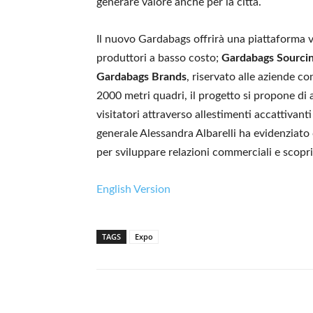
generare valore anche per la città.
Il nuovo Gardabags offrirà una piattaforma v
produttori a basso costo;
Gardabags Sourci
Gardabags Brands
, riservato alle aziende c
2000 metri quadri, il progetto si propone di a
visitatori attraverso allestimenti accattivanti
generale Alessandra Albarelli ha evidenziato
per sviluppare relazioni commerciali e scopr
English Version
TAGS
Expo