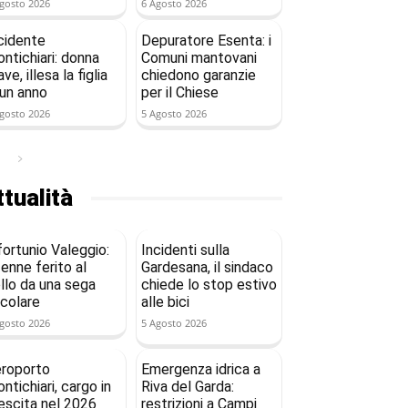
gosto 2026
6 Agosto 2026
cidente
Depuratore Esenta: i
ntichiari: donna
Comuni mantovani
ave, illesa la figlia
chiedono garanzie
 un anno
per il Chiese
gosto 2026
5 Agosto 2026
tualità
fortunio Valeggio:
Incidenti sulla
enne ferito al
Gardesana, il sindaco
llo da una sega
chiede lo stop estivo
rcolare
alle bici
gosto 2026
5 Agosto 2026
roporto
Emergenza idrica a
ntichiari, cargo in
Riva del Garda:
escita nel 2026
restrizioni a Campi