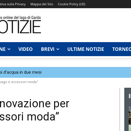
tiva sulla Privacy
Mappa del Sito
Cookie Policy (UE)
NE
VIDEO
BREVI
ULTIME NOTIZIE
TORNEO
bi d’acqua in due mesi
abags e accessori moda"
nnovazione per
ssori moda”