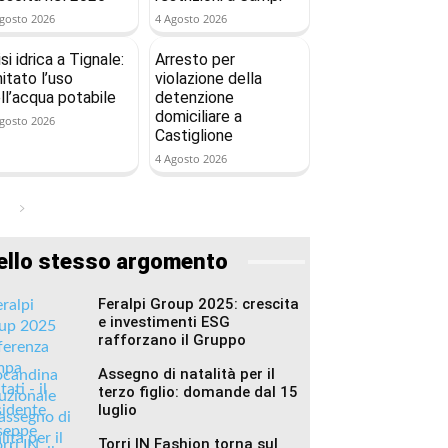
gosto 2026
4 Agosto 2026
isi idrica a Tignale:
Arresto per
mitato l’uso
violazione della
ll’acqua potabile
detenzione
domiciliare a
gosto 2026
Castiglione
4 Agosto 2026
ello stesso argomento
Feralpi Group 2025: crescita
e investimenti ESG
rafforzano il Gruppo
Assegno di natalità per il
terzo figlio: domande dal 15
luglio
Torri IN Fashion torna sul