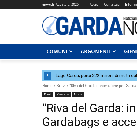
giovedì, Agosto 6, 2026
Accedi
Contattaci
Informa
COMUNI
ARGOMENTI
GIEN
Lago Garda, persi 222 milioni di metri cu
!
Home
Brevi
"Riva del Garda: innovazione per Gard
Brevi
Mercato
Moda
“Riva del Garda: i
Gardabags e acce