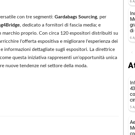
6 A
In
ersatile con tre segmenti:
Gardabags Sourcing
, per
Mo
gr
ng4Bridge
, dedicato a fornitori di fascia media; e
di
on marchio proprio. Con circa 120 espositori distribuiti su
6 A
rricchire l'offerta espositiva e migliorare l'esperienza dei
 e informazioni dettagliate sugli espositori. La direttrice
 come questa iniziativa rappresenti un'opportunità unica
At
ire nuove tendenze nel settore della moda.
In
43
co
ci
5 A
Ae
Mo
cr
Condividere