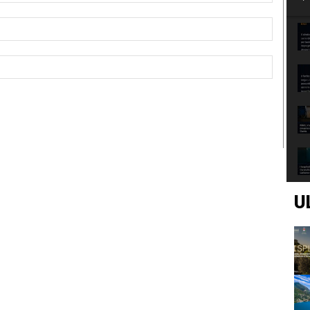
Email:*
Sito
Web:
U