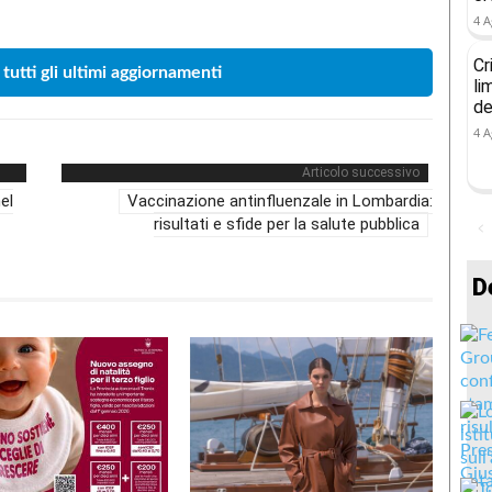
4 A
Cr
 tutti gli ultimi aggiornamenti
li
de
4 A
Articolo successivo
el
Vaccinazione antinfluenzale in Lombardia:
risultati e sfide per la salute pubblica
D