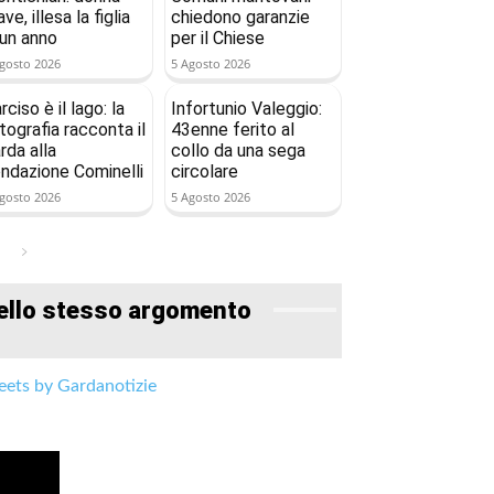
ave, illesa la figlia
chiedono garanzie
 un anno
per il Chiese
gosto 2026
5 Agosto 2026
rciso è il lago: la
Infortunio Valeggio:
tografia racconta il
43enne ferito al
rda alla
collo da una sega
ndazione Cominelli
circolare
gosto 2026
5 Agosto 2026
ello stesso argomento
ets by Gardanotizie