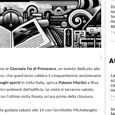
Do
no
te
ma
ep
7 A
At
nno le
Giornate Fai di Primavera
, un evento dedicato alla
La
iano, che quest'anno celebra il cinquantesimo anniversario
sc
uoghi aperti
in tutta Italia, spicca
Palazzo Martini
a Riva
ce
rici ambienti dell'edificio. Le visite si terranno sabato
me
6 A
con l'ultima visita fissata un'ora prima della chiusura.
In
isita guidata sabato alle 14 con l’architetto Michelangelo
Mo