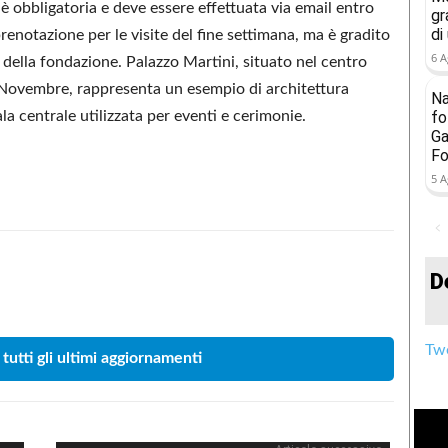
è obbligatoria e deve essere effettuata via email entro
gr
di
enotazione per le visite del fine settimana, ma è gradito
6 A
à della fondazione. Palazzo Martini, situato nel centro
e Novembre, rappresenta un esempio di architettura
Na
la centrale utilizzata per eventi e cerimonie.
fo
Ga
Fo
5 A
D
Condividere
Twe
 tutti gli ultimi aggiornamenti