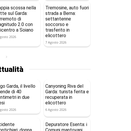
ppia scossa nella
Tremosine, auto fuori
tte sul Garda:
strada a Berna:
rremoto di
settantenne
gnitudo 2.0 con
soccorso e
icentro a Soiano
trasferito in
elicottero
gosto 2026
7 Agosto 2026
tualità
go Garda, il livello
Canyoning Riva del
ende di 40
Garda: turista ferita e
ntimetri in due
recuperata in
si
elicottero
gosto 2026
6 Agosto 2026
cidente
Depuratore Esenta: i
ntichiari: donna
Comuni mantovani