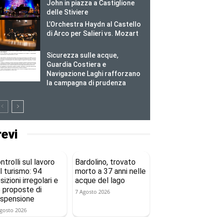
John in piazza a Castiglione
delle Stiviere
L’Orchestra Haydn al Castello
di Arco per Salieri vs. Mozart
Sicurezza sulle acque,
Guardia Costiera e
Navigazione Laghi rafforzano
la campagna di prudenza
revi
ntrolli sul lavoro
Bardolino, trovato
l turismo: 94
morto a 37 anni nelle
sizioni irregolari e
acque del lago
 proposte di
7 Agosto 2026
spensione
gosto 2026