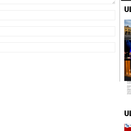
U
Nome:*
Email:*
Sito
Web:
U