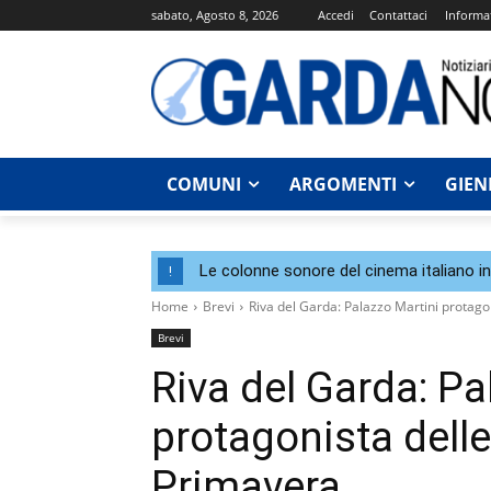
sabato, Agosto 8, 2026
Accedi
Contattaci
Informat
COMUNI
ARGOMENTI
GIEN
Le colonne sonore del cinema italiano i
!
Home
Brevi
Riva del Garda: Palazzo Martini protago
Brevi
Riva del Garda: Pa
protagonista delle
Primavera