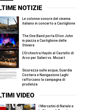
Stiviere
concerto
immersione
#Shorts
a
sul
LTIME NOTIZIE
Castiglione
Garda:
#Shorts
nove
strutture
Le colonne sonore del cinema
irregolari
e
italiano in concerto a Castiglione
sanzioni
...
#Shorts
The One Band porta Elton John
in piazza a Castiglione delle
Stiviere
L’Orchestra Haydn al Castello di
Arco per Salieri vs. Mozart
Sicurezza sulle acque, Guardia
Costiera e Navigazione Laghi
rafforzano la campagna di
prudenza
LTIMI VIDEO
I Mercatini di Natale e