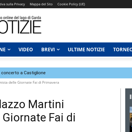
iva sulla Privacy
Mappa del Sito
Cookie Policy (UE)
NE
VIDEO
BREVI
ULTIME NOTIZIE
TORNEO
n concerto a Castiglione
nista delle Giornate Fai di Primavera
lazzo Martini
 Giornate Fai di