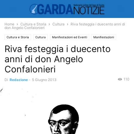
Home
Cultura e Storia
Cultura
Riva festeggia i duecento anni di
don Angelo Confalonieri
Cultura e Storia
Cultura
Manifestazioni ed Eventi
Manifestazioni
Riva festeggia i duecento
anni di don Angelo
Confalonieri
110
Di
Redazione
-
5 Giugno 2013