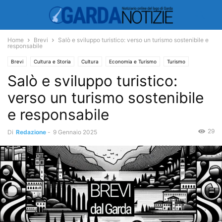
Home
Brevi
Salò e sviluppo turistico: verso un turismo sostenibile e
responsabile
Brevi
Cultura e Storia
Cultura
Economia e Turismo
Turismo
Salò e sviluppo turistico:
verso un turismo sostenibile
e responsabile
29
Di
Redazione
-
9 Gennaio 2025