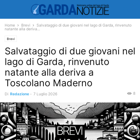
Home
Brevi
Salvataggio di due giovani nel lago di Garda, rinvenuto
natante alla deriva...
Brevi
Salvataggio di due giovani nel
lago di Garda, rinvenuto
natante alla deriva a
Toscolano Maderno
8
Di
Redazione
-
7 Luglio 2026