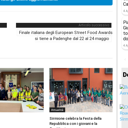
Ca
4 A
Pi
Articolo successivo
Gi
Finale italiana degli European Street Food Awards
to
si tiene a Padenghe dal 22 al 24 maggio
do
4 A
D
Attualità
Sirmione celebra la Festa della
Repubblica con i giovani e la