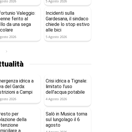
gosto 2026
5 Agosto 2026
fortunio Valeggio:
Incidenti sulla
enne ferito al
Gardesana, il sindaco
llo da una sega
chiede lo stop estivo
rcolare
alle bici
gosto 2026
5 Agosto 2026
tualità
ergenza idrica a
Crisi idrica a Tignale:
va del Garda:
limitato l’uso
strizioni a Campi
dell’acqua potabile
gosto 2026
4 Agosto 2026
resto per
Salò in Musica torna
olazione della
sul lungolago il 6
tenzione
agosto
miciliare a
4 Agosto 2026