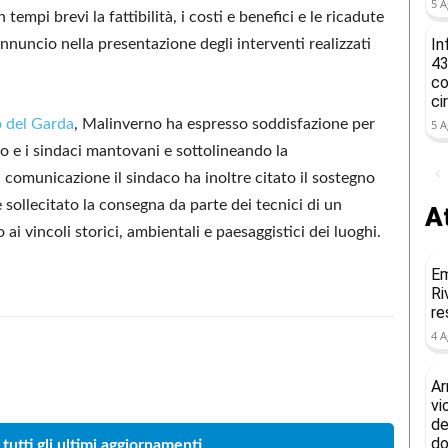
5 A
tempi brevi la fattibilità, i costi e benefici e le ricadute
In
’annuncio nella presentazione degli interventi realizzati
43
co
ci
 del Garda
, Malinverno ha espresso soddisfazione per
5 A
o e i sindaci mantovani e sottolineando la
a comunicazione il sindaco ha inoltre citato il sostegno
sollecitato la consegna da parte dei tecnici di un
At
 ai vincoli storici, ambientali e paesaggistici dei luoghi.
Em
Ri
re
4 A
Condividere
Ar
vi
de
do
 tutti gli ultimi aggiornamenti