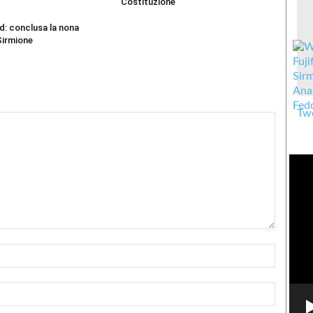
Costituzione
d: conclusa la nona
Sirmione
Twe
Nome:*
Email:*