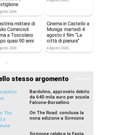
stiglione
gosto 2026
astrina militare di
Cinema in Castello a
ulio Comincioli
Moniga: martedì 4
rna a Toscolano
agosto il film “Le
po quasi 90 anni
città di pianura”
gosto 2026
4 Agosto 2026
ello stesso argomento
Bardolino, approvato debito
da 640 mila euro per scuola
Falcone-Borsellino
On The Road: conclusa la
nona edizione a Sirmione
Sirmione celebra la Festa