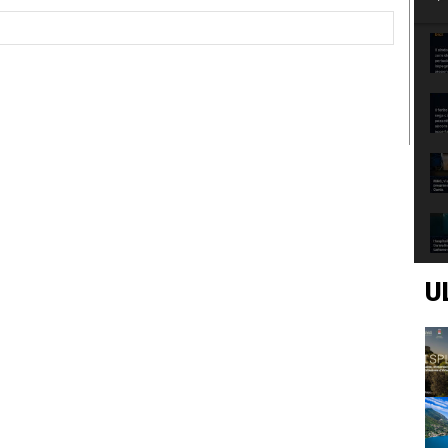
Sito
Web:
U