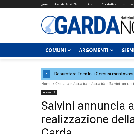
giovedì, Agosto 6, 2026
Accedi
Contattaci
Informa
COMUNI
ARGOMENTI
GIEN
Depuratore Esenta: i Comuni mantovani 
!
Home
Cronaca e Attualità
Attualità
Salvini annunc
Attualità
Salvini annuncia a
realizzazione dell
Garda