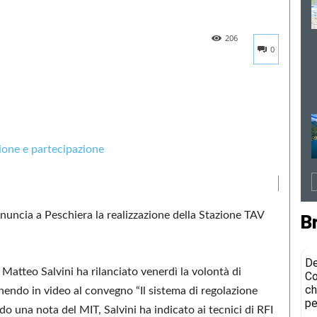
206
0
annuncia a Peschiera la realizzazione della Stazione TAV
B
De
i Matteo Salvini ha rilanciato venerdì la volontà di
Co
ch
nendo in video al convegno “Il sistema di regolazione
pe
 una nota del MIT, Salvini ha indicato ai tecnici di RFI