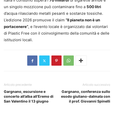
Italia il consumo supera i
70 miliardi
di sigarette annue e
un singolo mozzicone può contaminare fino a
500 litri
d’acqua rilasciando metalli pesanti e sostanze tossiche.
L’edizione 2026 promuove il claim
“Il pianeta non è un
portacenere”
, e l’evento locale è organizzato dai volontari
di Plastic Free con il coinvolgimento della comunità e delle
istituzioni locali.
Articolo precedente
Articolo successivo
Gargnano, escursione e
Gargnano, conferenza sullo
concerto all’alba all’Eremo di
esodo giuliano-dalmata con
San Valentino il 13 giugno
il prof. Giovanni Spinelli