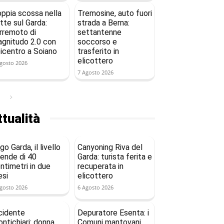
ppia scossa nella
Tremosine, auto fuori
tte sul Garda:
strada a Berna:
rremoto di
settantenne
gnitudo 2.0 con
soccorso e
icentro a Soiano
trasferito in
elicottero
gosto 2026
7 Agosto 2026
tualità
go Garda, il livello
Canyoning Riva del
ende di 40
Garda: turista ferita e
ntimetri in due
recuperata in
si
elicottero
gosto 2026
6 Agosto 2026
cidente
Depuratore Esenta: i
ntichiari: donna
Comuni mantovani