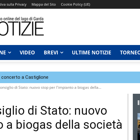
iva sulla Privacy
Mappa del Sito
Cookie Policy (UE)
NE
VIDEO
BREVI
ULTIME NOTIZIE
TORNEO
n concerto a Castiglione
nsiglio di Stato: nuovo stop per l'impianto a biogas della...
glio di Stato: nuovo
o a biogas della società