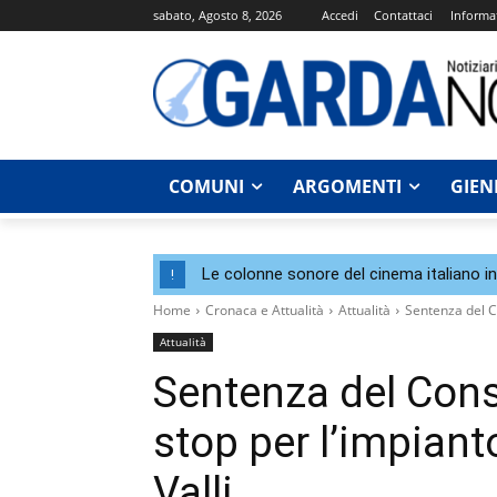
sabato, Agosto 8, 2026
Accedi
Contattaci
Informat
COMUNI
ARGOMENTI
GIEN
Le colonne sonore del cinema italiano i
!
Home
Cronaca e Attualità
Attualità
Sentenza del Co
Attualità
Sentenza del Consi
stop per l’impiant
Valli