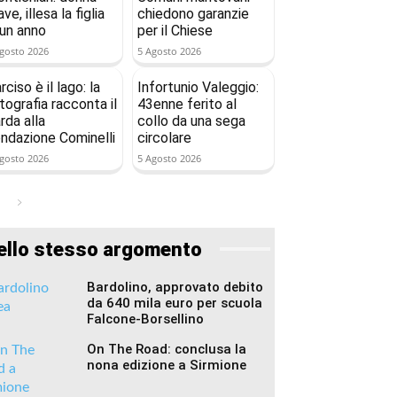
ave, illesa la figlia
chiedono garanzie
 un anno
per il Chiese
gosto 2026
5 Agosto 2026
rciso è il lago: la
Infortunio Valeggio:
tografia racconta il
43enne ferito al
rda alla
collo da una sega
ndazione Cominelli
circolare
gosto 2026
5 Agosto 2026
ello stesso argomento
Bardolino, approvato debito
da 640 mila euro per scuola
Falcone-Borsellino
On The Road: conclusa la
nona edizione a Sirmione