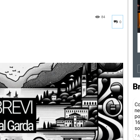
84
0
B
Co
ne
po
16
so
7 A