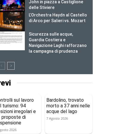
John in piazza a Castiglione
delle Stiviere
L’Orchestra Haydn al Castello
di Arco per Salieri vs. Mozart
Sicurezza sulle acque,
Guardia Costiera e
Navigazione Laghi rafforzano
la campagna di prudenza
revi
ntrolli sul lavoro
Bardolino, trovato
l turismo: 94
morto a 37 anni nelle
sizioni irregolari e
acque del lago
 proposte di
7 Agosto 2026
spensione
gosto 2026