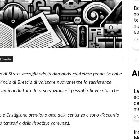
Do
no
te
ma
ep
7 A
l Garda
At
io di Stato, accogliendo la domanda cautelare proposta dalle
vincia di Brescia di valutare nuovamente la sussistenza
minando tutte le osservazioni e i pesanti rilievi critici che
La
sc
ce
me
 e Castiglione prendono atto della sentenza e sono d’accordo
6 A
 territori e delle rispettive comunità.
In
Mo