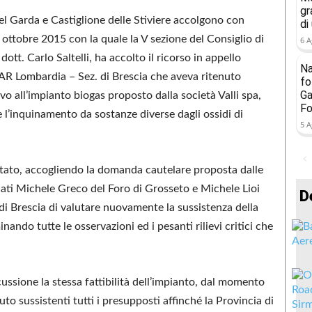
gr
l Garda e Castiglione delle Stiviere accolgono con
di
 ottobre 2015 con la quale la V sezione del Consiglio di
6 A
ott. Carlo Saltelli, ha accolto il ricorso in appello
Na
TAR Lombardia – Sez. di Brescia che aveva ritenuto
fo
Ga
vo all’impianto biogas proposto dalla società Valli spa,
Fo
l’inquinamento da sostanze diverse dagli ossidi di
5 A
 Stato, accogliendo la domanda cautelare proposta dalle
ati Michele Greco del Foro di Grosseto e Michele Lioi
D
di Brescia di valutare nuovamente la sussistenza della
ando tutte le osservazioni ed i pesanti rilievi critici che
cussione la stessa fattibilità dell’impianto, dal momento
o sussistenti tutti i presupposti affinché la Provincia di