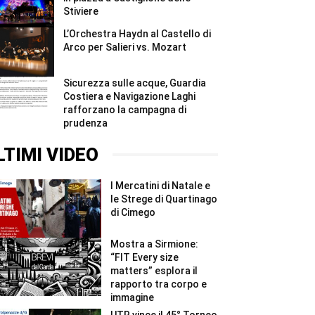
Stiviere
L’Orchestra Haydn al Castello di
Arco per Salieri vs. Mozart
Sicurezza sulle acque, Guardia
Costiera e Navigazione Laghi
rafforzano la campagna di
prudenza
LTIMI VIDEO
I Mercatini di Natale e
le Strege di Quartinago
di Cimego
Mostra a Sirmione:
“FIT Every size
matters” esplora il
rapporto tra corpo e
immagine
UTR vince il 45° Torneo