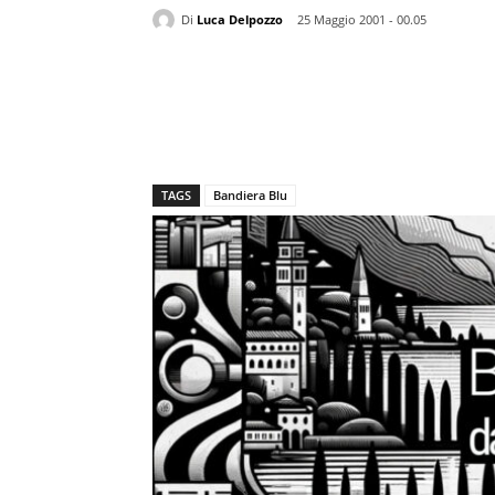
Di
Luca Delpozzo
25 Maggio 2001 - 00.05
TAGS
Bandiera Blu