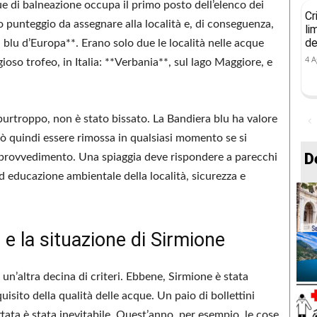
ue di balneazione occupa il primo posto dell’elenco dei
Cr
ivo punteggio da assegnare alla località e, di conseguenza,
li
de
a blu d’Europa**. Erano solo due le località nelle acque
4 A
ioso trofeo, in Italia: **Verbania**, sul lago Maggiore, e
urtroppo, non è stato bissato. La Bandiera blu ha valore
uò quindi essere rimossa in qualsiasi momento se si
D
l provvedimento. Una spiaggia deve rispondere a parecchi
ed educazione ambientale della località, sicurezza e
u e la situazione di Sirmione
 un’altra decina di criteri. Ebbene, Sirmione è stata
uisito della qualità delle acque. Un paio di bollettini
rittata è stata inevitabile. Quest’anno, per esempio, le cose