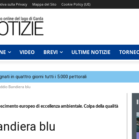
tiva sulla Privacy
Mappa del Sito
Cookie Policy (UE)
NE
VIDEO
BREVI
ULTIME NOTIZIE
TORNEO
ti in quattro giorni tutti i 5.000 pettorali
addio Bandiera blu
oscimento europeo di eccellenza ambientale. Colpa della qualità
andiera blu