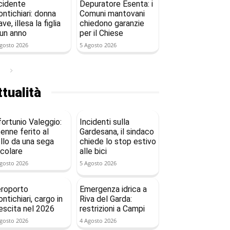
cidente
Depuratore Esenta: i
ntichiari: donna
Comuni mantovani
ave, illesa la figlia
chiedono garanzie
 un anno
per il Chiese
gosto 2026
5 Agosto 2026
tualità
fortunio Valeggio:
Incidenti sulla
enne ferito al
Gardesana, il sindaco
llo da una sega
chiede lo stop estivo
rcolare
alle bici
gosto 2026
5 Agosto 2026
roporto
Emergenza idrica a
ntichiari, cargo in
Riva del Garda:
escita nel 2026
restrizioni a Campi
gosto 2026
4 Agosto 2026