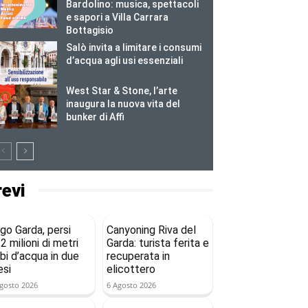
Bardolino: musica, spettacoli
e sapori a Villa Carrara
Bottagisio
Salò invita a limitare i consumi
d’acqua agli usi essenziali
West Star & Stone, l’arte
inaugura la nuova vita del
bunker di Affi
revi
go Garda, persi
Canyoning Riva del
2 milioni di metri
Garda: turista ferita e
bi d’acqua in due
recuperata in
si
elicottero
gosto 2026
6 Agosto 2026