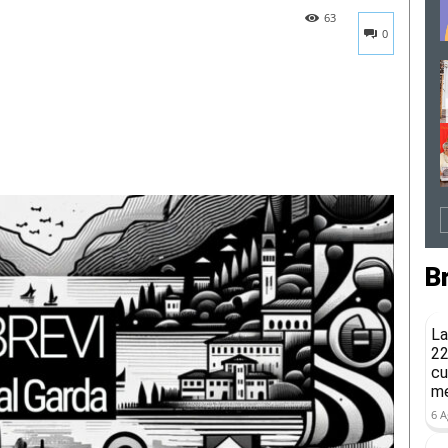
63
0
B
La
22
cu
me
6 A