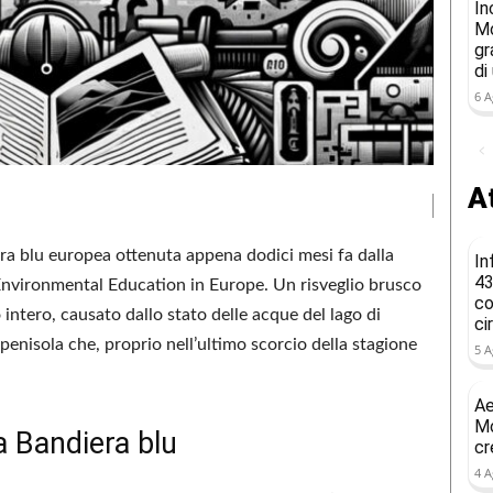
In
Mo
gr
di
6 A
At
era blu europea ottenuta appena dodici mesi fa dalla
In
43
 Environmental Education in Europe. Un risveglio brusco
co
ntero, causato dallo stato delle acque del lago di
ci
a penisola che, proprio nell’ultimo scorcio della stagione
5 A
Ae
Mo
a Bandiera blu
cr
4 A