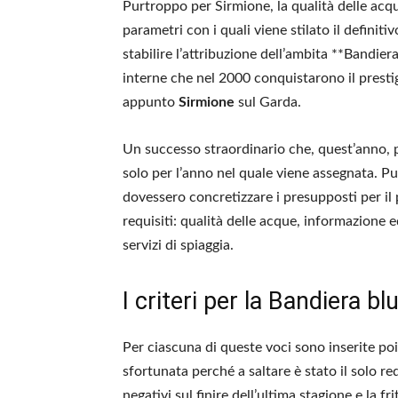
Purtroppo per Sirmione, la qualità delle acq
parametri con i quali viene stilato il definit
stabilire l’attribuzione dell’ambita **Bandier
interne che nel 2000 conquistarono il prestig
appunto
Sirmione
sul Garda.
Un successo straordinario che, quest’anno, p
solo per l’anno nel quale viene assegnata. P
dovessero concretizzare i presupposti per i
requisiti: qualità delle acque, informazione 
servizi di spiaggia.
I criteri per la Bandiera bl
Per ciascuna di queste voci sono inserite poi
sfortunata perché a saltare è stato il solo req
negativi sul finire dell’ultima stagione e la f