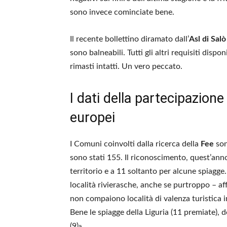
sono invece cominciate bene.
Il recente bollettino diramato dall’
Asl di Salò
sono balneabili. Tutti gli altri requisiti disp
rimasti intatti. Un vero peccato.
I dati della partecipazione
europei
I Comuni coinvolti dalla ricerca della
Fee
son
sono stati 155. Il riconoscimento, quest’ann
territorio e a 11 soltanto per alcune spiagge
località rivierasche, anche se purtroppo – af
non compaiono località di valenza turistica 
Bene le spiagge della Liguria (11 premiate), d
(9)».