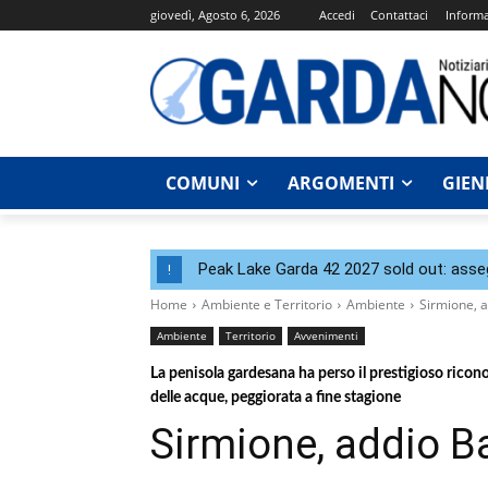
giovedì, Agosto 6, 2026
Accedi
Contattaci
Informa
COMUNI
ARGOMENTI
GIEN
Peak Lake Garda 42 2027 sold out: assegna
!
Home
Ambiente e Territorio
Ambiente
Sirmione, 
Ambiente
Territorio
Avvenimenti
La penisola gardesana ha perso il prestigioso ricon
delle acque, peggiorata a fine stagione
Sirmione, addio B