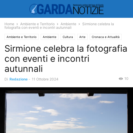
Home
Ambiente e Territorio
Ambiente
Sirmione celebra la
fotografia con eventi e incontri autunnali
Ambiente e Territorio
Ambiente
Cultura
Arte
Cronaca e Attualità
Sirmione celebra la fotografia
con eventi e incontri
autunnali
10
Di
Redazione
-
11 Ottobre 2024