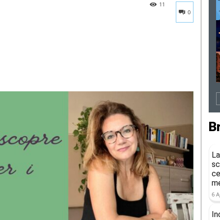
11
0
B
La
sc
ce
me
6 A
In