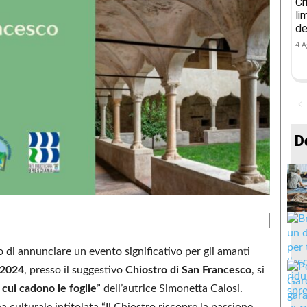
Cr
li
de
4 A
D
o di annunciare un evento significativo per gli amanti
 2024
, presso il suggestivo
Chiostro di San Francesco
, si
cui cadono le foglie
” dell’autrice Simonetta Calosi.