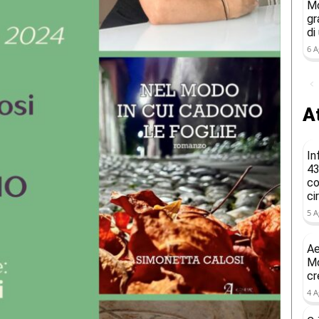
Mo
gr
di
6 A
At
In
43
co
ci
5 A
Ae
Mo
cr
4 A