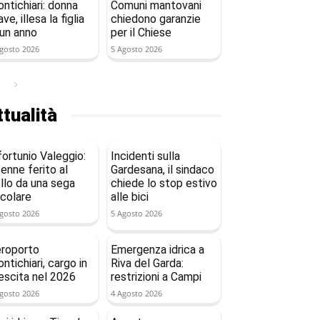
ntichiari: donna
Comuni mantovani
ave, illesa la figlia
chiedono garanzie
 un anno
per il Chiese
gosto 2026
5 Agosto 2026
tualità
fortunio Valeggio:
Incidenti sulla
enne ferito al
Gardesana, il sindaco
llo da una sega
chiede lo stop estivo
rcolare
alle bici
gosto 2026
5 Agosto 2026
roporto
Emergenza idrica a
ntichiari, cargo in
Riva del Garda:
escita nel 2026
restrizioni a Campi
gosto 2026
4 Agosto 2026