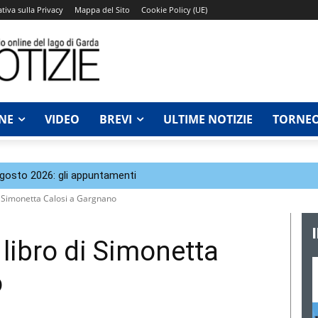
tiva sulla Privacy
Mappa del Sito
Cookie Policy (UE)
NE
VIDEO
BREVI
ULTIME NOTIZIE
TORNEO
agosto 2026: gli appuntamenti
i Simonetta Calosi a Gargnano
libro di Simonetta
o