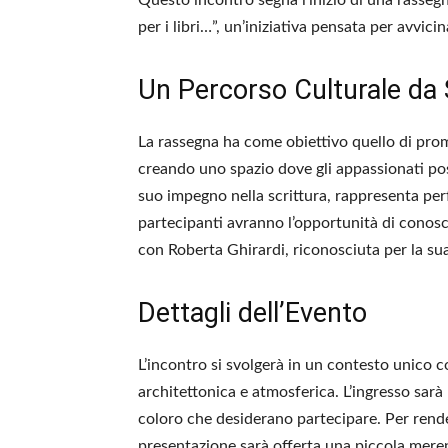
Questo incontro segna l’inizio di una rassegna
per i libri…”, un’iniziativa pensata per avvici
Un Percorso Culturale da 
La rassegna ha come obiettivo quello di promuo
creando uno spazio dove gli appassionati pos
suo impegno nella scrittura, rappresenta per
partecipanti avranno l’opportunità di conosce
con Roberta Ghirardi, riconosciuta per la su
Dettagli dell’Evento
L’incontro si svolgerà in un contesto unico c
architettonica e atmosferica. L’ingresso sarà 
coloro che desiderano partecipare. Per rende
presentazione sarà offerta una piccola mere