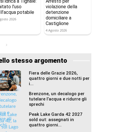
isi idrica a Tignale:
Arresto per
mitato l’uso
violazione della
ll’acqua potabile
detenzione
domiciliare a
gosto 2026
Castiglione
4 Agosto 2026
ello stesso argomento
Fiera delle Grazie 2026,
quattro giorni e due notti per
i...
Brenzone, un decalogo per
tutelare l’acqua e ridurre gli
sprechi
Peak Lake Garda 42 2027
sold out: assegnati in
quattro giorni...