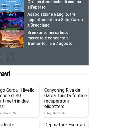
Grò sei domeniche di cinema
all’aperto
Associazione 6 Luglio, tre
appuntamenti tra Salò, Garda
e Bracciano
Brenzone, mercatino,
mercato e concerto al
tramonto il 6 e 7 agosto
revi
go Garda, il livello
Canyoning Riva del
ende di 40
Garda: turista ferita e
ntimetri in due
recuperata in
si
elicottero
gosto 2026
6 Agosto 2026
cidente
Depuratore Esenta: i