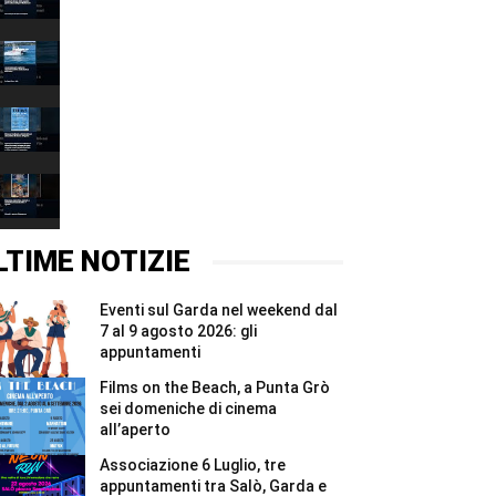
Grazie
00:37
2026,
quattro
Associazione
giorni
6
e
Luglio,
00:37
due
tre
notti
appuntamenti
Films
per
tra
on
i
Salò,
the
00:37
Madonnari
Garda
Beach,
#Shorts
e
a
Brenzone,
Bracciano
Punta
mercatino,
#Shorts
Grò
mercato
00:37
sei
e
domeniche
concerto
LTIME NOTIZIE
di
al
cinema
tramonto
all’aperto
il
Eventi sul Garda nel weekend dal
#Shorts
6
e
7 al 9 agosto 2026: gli
7
appuntamenti
agosto
#Shorts
Films on the Beach, a Punta Grò
sei domeniche di cinema
all’aperto
Associazione 6 Luglio, tre
appuntamenti tra Salò, Garda e