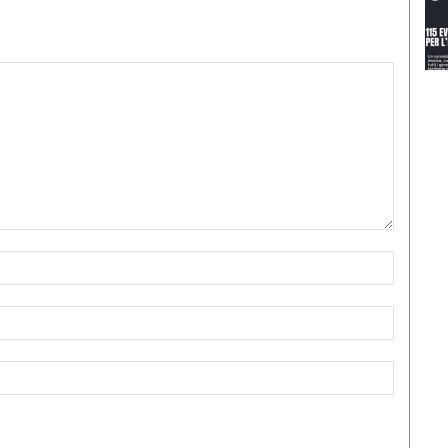
Nome:*
Email:*
Sito
Web: