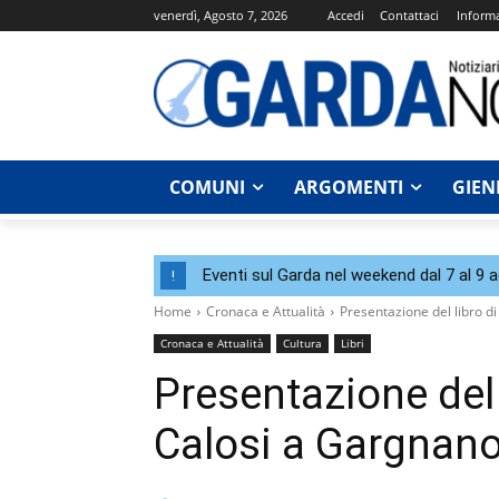
venerdì, Agosto 7, 2026
Accedi
Contattaci
Informa
COMUNI
ARGOMENTI
GIEN
Eventi sul Garda nel weekend dal 7 al 9 
!
Home
Cronaca e Attualità
Presentazione del libro d
Cronaca e Attualità
Cultura
Libri
Presentazione del 
Calosi a Gargnan