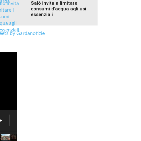
Salò invita a limitare i
consumi d’acqua agli usi
essenziali
ets by Gardanotizie
Fiera
delle