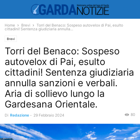
Home
Brevi
Torri del Benaco: Sospeso autovelox di Pai, esulto
cittadini! Sentenza giudiziaria annulla...
Brevi
Torri del Benaco: Sospeso
autovelox di Pai, esulto
cittadini! Sentenza giudiziaria
annulla sanzioni e verbali.
Aria di sollievo lungo la
Gardesana Orientale.
80
Di
Redazione
-
29 Febbraio 2024