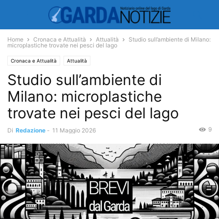
Home
Cronaca e Attualità
Attualità
Studio sull’ambiente di Milano:
microplastiche trovate nei pesci del lago
Cronaca e Attualità
Attualità
Studio sull’ambiente di
Milano: microplastiche
trovate nei pesci del lago
9
Di
Redazione
-
11 Maggio 2026