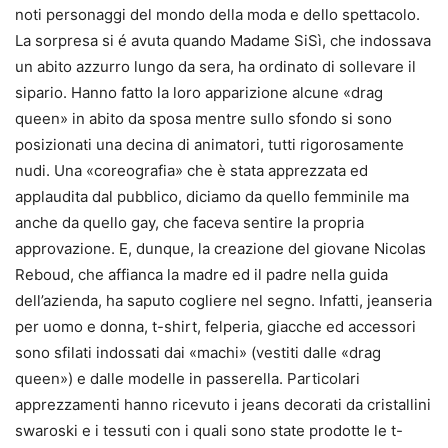
noti personaggi del mondo della moda e dello spettacolo.
La sorpresa si é avuta quando Madame SiSì, che indossava
un abito azzurro lungo da sera, ha ordinato di sollevare il
sipario. Hanno fatto la loro apparizione alcune «drag
queen» in abito da sposa mentre sullo sfondo si sono
posizionati una decina di animatori, tutti rigorosamente
nudi. Una «coreografia» che è stata apprezzata ed
applaudita dal pubblico, diciamo da quello femminile ma
anche da quello gay, che faceva sentire la propria
approvazione. E, dunque, la creazione del giovane Nicolas
Reboud, che affianca la madre ed il padre nella guida
dell’azienda, ha saputo cogliere nel segno. Infatti, jeanseria
per uomo e donna, t-shirt, felperia, giacche ed accessori
sono sfilati indossati dai «machi» (vestiti dalle «drag
queen») e dalle modelle in passerella. Particolari
apprezzamenti hanno ricevuto i jeans decorati da cristallini
swaroski e i tessuti con i quali sono state prodotte le t-