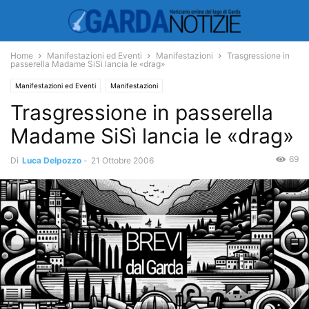
Home
Manifestazioni ed Eventi
Manifestazioni
Trasgressione in
passerella Madame SiSì lancia le «drag»
Manifestazioni ed Eventi
Manifestazioni
Trasgressione in passerella
Madame SiSì lancia le «drag»
69
Di
Luca Delpozzo
-
21 Ottobre 2006