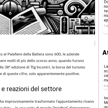
Do
no
te
ma
ep
7 A
At
 al Palafiere della Baltera sono 600, le aziende
ssere molti di più dello scorso anno, quando furono
La
ella 38ª edizione di Ttg Incontri, la borsa del turismo
sc
re di queste cifre, solo apparentemente positive.
ce
me
6 A
e reazioni del settore
In
ti, ha improvvisamente trasformato l’appuntamento rivano
Mo
gr
la data – in una sorta di grande “briefing” d’emergenza.