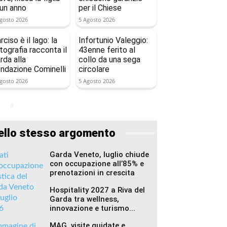
 un anno
per il Chiese
gosto 2026
5 Agosto 2026
rciso è il lago: la
Infortunio Valeggio:
tografia racconta il
43enne ferito al
rda alla
collo da una sega
ndazione Cominelli
circolare
gosto 2026
5 Agosto 2026
ello stesso argomento
Garda Veneto, luglio chiude
con occupazione all’85% e
prenotazioni in crescita
Hospitality 2027 a Riva del
Garda tra wellness,
innovazione e turismo...
MAG, visite guidate e