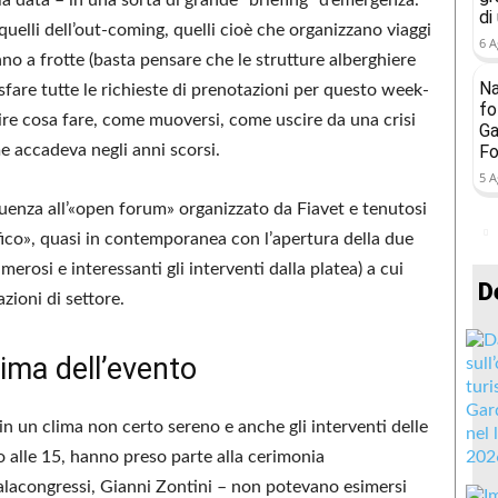
di
quelli dell’out-coming, quelli cioè che organizzano viaggi
6 A
nno a frotte (basta pensare che le strutture alberghiere
Na
sfare tutte le richieste di prenotazioni per questo week-
fo
pire cosa fare, come muoversi, come uscire da una crisi
Ga
e accadeva negli anni scorsi.
Fo
5 A
ffluenza all’«open forum» organizzato da Fiavet e tenutosi
nifico», quasi in contemporanea con l’apertura della due
merosi e interessanti gli interventi dalla platea) a cui
D
zioni di settore.
lima dell’evento
n un clima non certo sereno e anche gli interventi delle
o alle 15, hanno preso parte alla cerimonia
alacongressi, Gianni Zontini – non potevano esimersi