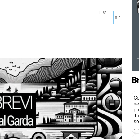
62
0
B
Co
ne
po
16
so
7 A