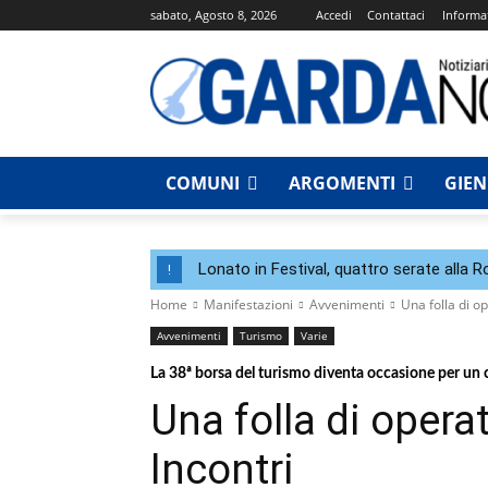
sabato, Agosto 8, 2026
Accedi
Contattaci
Informat
COMUNI
ARGOMENTI
GIE
Lonato in Festival, quattro serate alla 
!
Home
Manifestazioni
Avvenimenti
Una folla di o
Avvenimenti
Turismo
Varie
La 38ª borsa del turismo diventa occasione per un c
Una folla di opera
Incontri