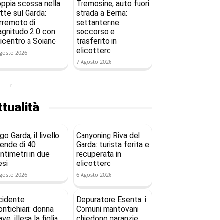
ppia scossa nella
Tremosine, auto fuori
tte sul Garda:
strada a Berna:
rremoto di
settantenne
gnitudo 2.0 con
soccorso e
icentro a Soiano
trasferito in
elicottero
gosto 2026
7 Agosto 2026
tualità
go Garda, il livello
Canyoning Riva del
ende di 40
Garda: turista ferita e
ntimetri in due
recuperata in
si
elicottero
gosto 2026
6 Agosto 2026
cidente
Depuratore Esenta: i
ntichiari: donna
Comuni mantovani
ave, illesa la figlia
chiedono garanzie