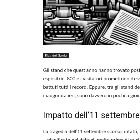
Riva del Garda
Gli stand che quest’anno hanno trovato posto
espositrici 800 e i visitatori promettono d’e
battuti tutti i record. Eppure, tra gli stand d
inaugurata ieri, sono davvero in pochi a gioi
Impatto dell’11 settembre 
La tragedia dell’11 settembre scorso, infat
– pianificato nei dettagli molto prima di quel