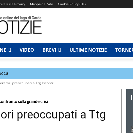
iva sulla Privacy
Mappa del Sito
Cookie Policy (UE)
NNE
VIDEO
BREVI
ULTIME NOTIZIE
TORNEO
Rocca
peratori preoccupati a Ttg Incontri
onfronto sulla grande crisi
tori preoccupati a Ttg