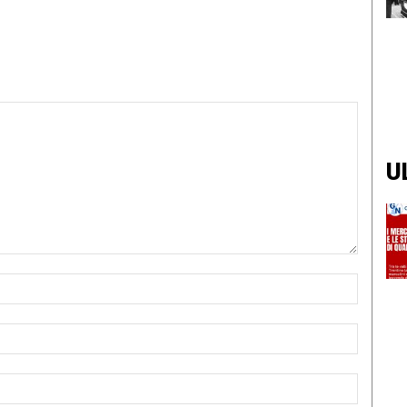
U
Nome:*
Email:*
Sito
Web: