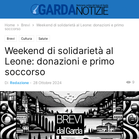
Home
Brevi
Weekend di solidarietà al Leone: donazioni e primo
soccorso
Brevi
Cultura
Salute
Weekend di solidarietà al
Leone: donazioni e primo
soccorso
9
Di
Redazione
-
28 Ottobre 2024