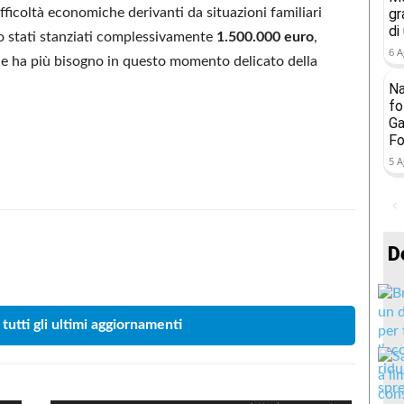
 difficoltà economiche derivanti da situazioni familiari
gr
di
no stati stanziati complessivamente
1.500.000 euro
,
6 A
ne ha più bisogno in questo momento delicato della
Na
fo
Ga
Fo
5 A
D
Condividere
 tutti gli ultimi aggiornamenti