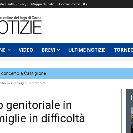
tiva sulla Privacy
Mappa del Sito
Cookie Policy (UE)
NE
VIDEO
BREVI
ULTIME NOTIZIE
TORNEO
n concerto a Castiglione
ia per famiglie in difficoltà
 genitoriale in
glie in difficoltà