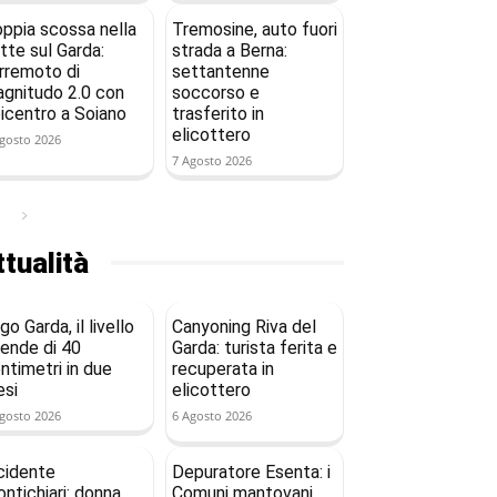
ppia scossa nella
Tremosine, auto fuori
tte sul Garda:
strada a Berna:
rremoto di
settantenne
gnitudo 2.0 con
soccorso e
icentro a Soiano
trasferito in
elicottero
gosto 2026
7 Agosto 2026
tualità
go Garda, il livello
Canyoning Riva del
ende di 40
Garda: turista ferita e
ntimetri in due
recuperata in
si
elicottero
gosto 2026
6 Agosto 2026
cidente
Depuratore Esenta: i
ntichiari: donna
Comuni mantovani