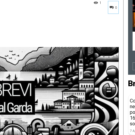
1
0
B
Co
ne
po
16
so
7 A