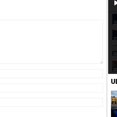
Nome:*
U
Email:*
Sito
Web: