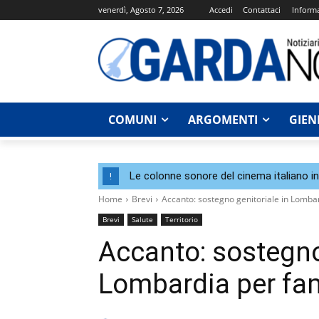
venerdì, Agosto 7, 2026
Accedi
Contattaci
Informa
COMUNI
ARGOMENTI
GIEN
Le colonne sonore del cinema italiano i
!
Home
Brevi
Accanto: sostegno genitoriale in Lombard
Brevi
Salute
Territorio
Accanto: sostegno
Lombardia per fami