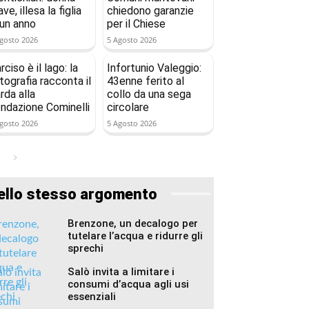
ave, illesa la figlia
chiedono garanzie
 un anno
per il Chiese
gosto 2026
5 Agosto 2026
rciso è il lago: la
Infortunio Valeggio:
tografia racconta il
43enne ferito al
rda alla
collo da una sega
ndazione Cominelli
circolare
gosto 2026
5 Agosto 2026
ello stesso argomento
Brenzone, un decalogo per
tutelare l’acqua e ridurre gli
sprechi
Salò invita a limitare i
consumi d’acqua agli usi
essenziali