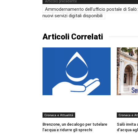
Articolo precedente
Ammodernamento dell’ufficio postale di Salò:
nuovi servizi digitali disponibili
Articoli Correlati
Cronaca e Attualità
Cronaca e At
Brenzone, un decalogo per tutelare
Salò invita 
l’acqua e ridurre gli sprechi
d’acqua agli