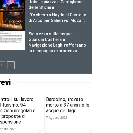
John in piazza a Castiglione
delle Stiviere
L’Orchestra Haydn al Castello
di Arco per Salieri vs. Mozart
Sicurezza sulle acque,
Guardia Costiera e
Navigazione Laghi rafforzano
la campagna di prudenza
revi
ntrolli sul lavoro
Bardolino, trovato
l turismo: 94
morto a 37 anni nelle
sizioni irregolari e
acque del lago
 proposte di
7 Agosto 2026
spensione
gosto 2026