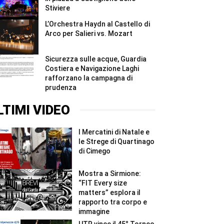
Stiviere
L’Orchestra Haydn al Castello di
Arco per Salieri vs. Mozart
Sicurezza sulle acque, Guardia
Costiera e Navigazione Laghi
rafforzano la campagna di
prudenza
LTIMI VIDEO
I Mercatini di Natale e
le Strege di Quartinago
di Cimego
Mostra a Sirmione:
“FIT Every size
matters” esplora il
rapporto tra corpo e
immagine
UTR vince il 45° Torneo