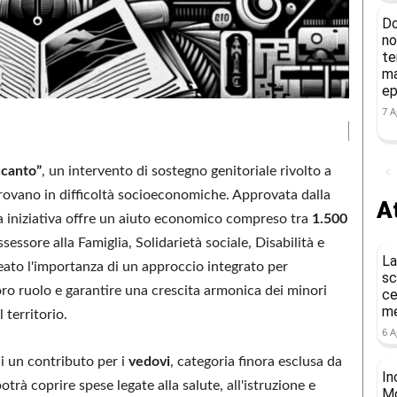
Do
no
te
ma
ep
7 A
ccanto”
, un intervento di sostegno genitoriale rivolto a
rovano in difficoltà socioeconomiche. Approvata dalla
At
a iniziativa offre un aiuto economico compreso tra
1.500
ssessore alla Famiglia, Solidarietà sociale, Disabilità e
La
neato l'importanza di un approccio integrato per
sc
loro ruolo e garantire una crescita armonica dei minori
ce
me
 territorio.
6 A
i un contributo per i
vedovi
, categoria finora esclusa da
In
trà coprire spese legate alla salute, all'istruzione e
Mo