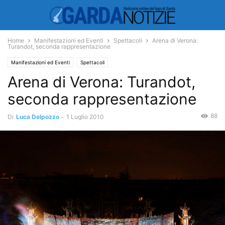
Home
Manifestazioni ed Eventi
Spettacoli
Arena di Verona:
Turandot, seconda rappresentazione
Manifestazioni ed Eventi
Spettacoli
Arena di Verona: Turandot,
seconda rappresentazione
88
Di
Luca Delpozzo
-
1 Luglio 2010