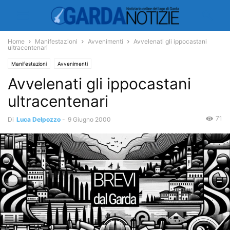
Home
Manifestazioni
Avvenimenti
Avvelenati gli ippocastani
ultracentenari
Manifestazioni
Avvenimenti
Avvelenati gli ippocastani
ultracentenari
71
Di
Luca Delpozzo
-
9 Giugno 2000