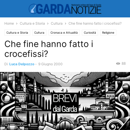
Home
Cultura e Storia
Cultura
Che fine hanno fatto i crocefissi?
Cultura e Storia
Cultura
Cronaca e Attualità
Curiosità
Religione
Che fine hanno fatto i
crocefissi?
88
Di
Luca Delpozzo
-
9 Giugno 2000