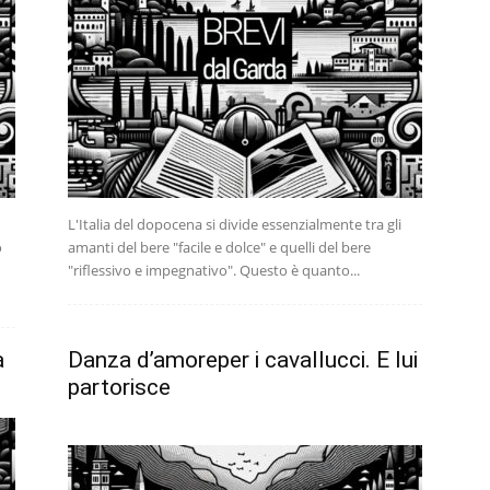
L'Italia del dopocena si divide essenzialmente tra gli
o
amanti del bere "facile e dolce" e quelli del bere
"riflessivo e impegnativo". Questo è quanto...
a
Danza d’amoreper i cavallucci. E lui
partorisce