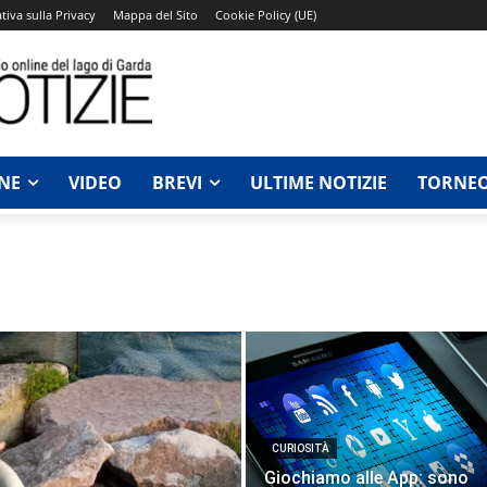
tiva sulla Privacy
Mappa del Sito
Cookie Policy (UE)
NE
VIDEO
BREVI
ULTIME NOTIZIE
TORNEO
CURIOSITÀ
Giochiamo alle App: sono