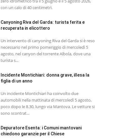
zero idrometrico tra il 5 giugno e il 5 agosto 2026,
con un calo di 40 centimetri.
Canyoning Riva del Garda: turista ferita e
recuperata in elicottero
Un intervento di canyoning Riva del Garda si è reso
necessario nel primo pomeriggio di mercoledì 5
agosto, nel canyon del torrente Albola, dove una
turista s...
Incidente Montichiari: donna grave, illesa la
figlia di un anno
Un incidente Montichiari ha coinvolto due
automobili nella mattinata di mercoledì 5 agosto,
poco dopo le 8.30, lungo via Mantova. Le vetture si
sono scontrat...
Depuratore Esenta: i Comuni mantovani
chiedono garanzie per il Chiese