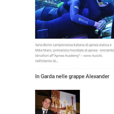
Ilaria Bonin campionessa italiana di apnea statica e
Mike Maric, primatista mondiale di apnea - entrambi
istruttori all’“Apnea Academy” – sono riusciti,
nell’intento di...
In Garda nelle grappe Alexander