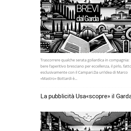
Trascorrere qualche serata goliardica in compagnia:
bere l’aperitivo bresciano per eccellenza, il pirlo, fatt
esclusivamente con il Campari.Da un’idea di Marco
«Mastro» Bottardi è...
La pubblicità Usa«scopre» il Gard