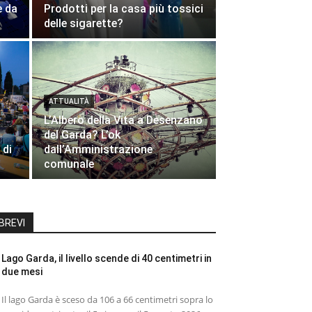
e da
Prodotti per la casa più tossici
delle sigarette?
ATTUALITÀ
L’Albero della Vita a Desenzano
del Garda? L’ok
 di
dall’Amministrazione
comunale
BREVI
Lago Garda, il livello scende di 40 centimetri in
due mesi
Il lago Garda è sceso da 106 a 66 centimetri sopra lo