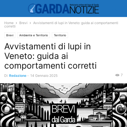
Home
Brevi
Avvistamenti di lupi in Veneto: guida ai comportamenti
corretti
Brevi
Ambiente e Territorio
Territorio
Avvistamenti di lupi in
Veneto: guida ai
comportamenti corretti
7
Di
Redazione
-
14 Gennaio 2025