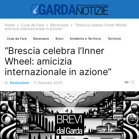
Home
Cose da Fare
Benessere
“Brescia celebra l’Inner Wheel:
amicizia internazionale in azione”
Cose da Fare
Benessere
Brevi
Ambiente e Territorio
Territorio
“Brescia celebra l’Inner
Wheel: amicizia
internazionale in azione”
12
Di
Redazione
-
11 Gennaio 2025