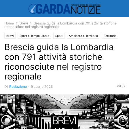
Home
Brevi
Brescia guida la Lombardia con 791 attività storiche
riconosciute nel registro regionale
Brevi
Sport e Tempo Libero
Sport
Ambiente e Territorio
Territorio
Brescia guida la Lombardia
con 791 attività storiche
riconosciute nel registro
regionale
6
Di
Redazione
-
9 Luglio 2026