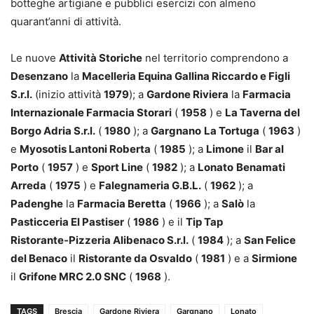
botteghe artigiane e pubblici esercizi con almeno
quarant’anni di attività.
Le nuove
Attività Storiche
nel territorio comprendono a
Desenzano
la
Macelleria Equina Gallina Riccardo e Figli
S.r.l.
(inizio attività
1979
); a
Gardone Riviera
la
Farmacia
Internazionale Farmacia Storari
(
1958
) e
La Taverna del
Borgo Adria S.r.l.
(
1980
); a
Gargnano
La Tortuga
(
1963
)
e
Myosotis Lantoni Roberta
(
1985
); a
Limone
il
Bar al
Porto
(
1957
) e
Sport Line
(
1982
); a
Lonato
Benamati
Arreda
(
1975
) e
Falegnameria G.B.L.
(
1962
); a
Padenghe
la
Farmacia Beretta
(
1966
); a
Salò
la
Pasticceria El Pastiser
(
1986
) e il
Tip Tap
Ristorante‑Pizzeria Alibenaco S.r.l.
(
1984
); a
San Felice
del Benaco
il
Ristorante da Osvaldo
(
1981
) e a
Sirmione
il
Grifone MRC 2.0 SNC
(
1968
).
TAGS
Brescia
Gardone Riviera
Gargnano
Lonato