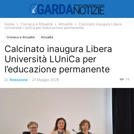
Home
Cronaca e Attualità
Attualità
Calcinato inaugura Libera
Università LUniCa per l’educazione permanente
Cronaca e Attualità
Attualità
Calcinato inaugura Libera
Università LUniCa per
l’educazione permanente
14
Di
Redazione
-
21 Maggio 2026