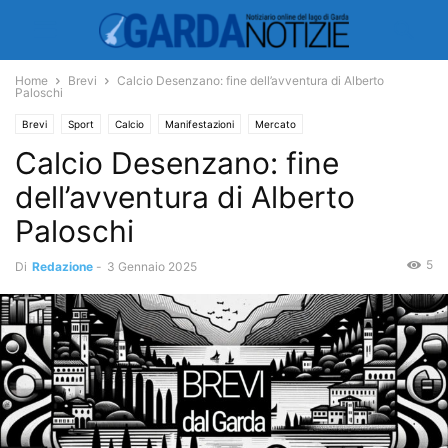
Home
Brevi
Calcio Desenzano: fine dell’avventura di Alberto
Paloschi
Brevi
Sport
Calcio
Manifestazioni
Mercato
Calcio Desenzano: fine
dell’avventura di Alberto
Paloschi
5
Di
Redazione
-
3 Gennaio 2025