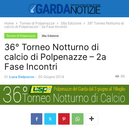
Home
Torneo di Polpenazze
36a Edizione
36° Torneo Notturno di
calcio di Polpenazze – 2a Fase Incontri
Torneo di Polpenazze
36a Edizione
36° Torneo Notturno di
calcio di Polpenazze – 2a
Fase Incontri
66
Di
Luca Delpozzo
-
30 Giugno 2014