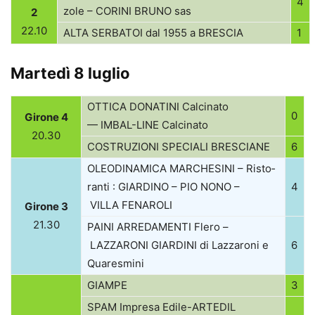
4
zole –
CORINI
BRUNO
sas
2
22.10
ALTA
SERBATOI
dal 1955 a
BRESCIA
1
Martedì 8 luglio
OTTICA
DONATINI
Cal­ci­nato
0
Girone 4
—
IMBAL-LINE
Calcinato
20.30
COSTRUZIONI
SPECIALI
BRESCIANE
6
OLEODINAMICA
MARCHESINI
– Risto­
ranti :
GIARDINO
–
PIO
NONO
–
4
VILLA
FENAROLI
Girone 3
21.30
PAINI
ARREDAMENTI
Flero –
LAZZARONI
GIARDINI
di Laz­za­roni e
6
Quaresmini
GIAMPE
3
SPAM
Impresa Edile-ARTEDIL