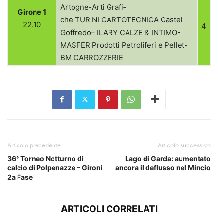
Artogne-Arti Gra­fi­
Girone 1
che
TURINI
CARTOTECNICA
Castel
22.10
4
Gof­fredo–
ILARY
CALZE
&
INTIMO-
MASFER
Pro­dotti Petro­li­feri e Pellet-
BM
CARROZZERIE
Articolo precedente
Articolo successivo
36° Torneo Notturno di
Lago di Garda: aumentato
calcio di Polpenazze – Gironi
ancora il deflusso nel Mincio
2a Fase
ARTICOLI CORRELATI