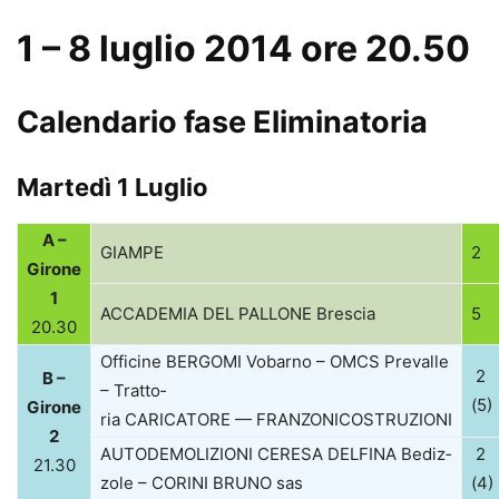
1 – 8 luglio 2014 ore 20.50
Calendario fase Eliminatoria
Martedì 1 Luglio
A –
GIAMPE
2
Girone
1
ACCADEMIA
DEL
PALLONE
Brescia
5
20.30
Offi­cine
BERGOMI
Vobarno –
OMCS
Pre­valle
2
B –
– Trat­to­
(5)
Girone
ria
CARICATORE
—
FRANZONI
COSTRUZIONI
2
AUTODEMOLIZIONI
CERESA
DELFINA
Bediz­
2
21.30
zole –
CORINI
BRUNO
sas
(4)