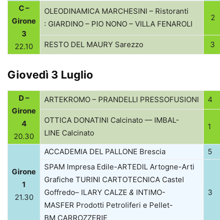
C –
OLEODINAMICA
MARCHESINI
– Risto­ranti
2
Girone
:
GIARDINO
–
PIO
NONO
–
VILLA
FENAROLI
3
RESTO
DEL
MAURY
Sarezzo
3
22.10
Giovedì 3 Luglio
D –
ARTEKROMO
–
PRANDELLI
PRESSOFUSIONI
4
Girone
OTTICA
DONATINI
Cal­ci­nato —
IMBAL-
4
1
LINE
Calcinato
20.30
ACCADEMIA
DEL
PALLONE
Brescia
5
SPAM
Impresa Edile-ARTEDIL Artogne-Arti
Girone
Gra­fi­che
TURINI
CARTOTECNICA
Castel
1
Gof­fredo–
ILARY
CALZE
&
INTIMO-
3
21.30
MASFER
Pro­dotti Petro­li­feri e Pellet-
BM
CARROZZERIE