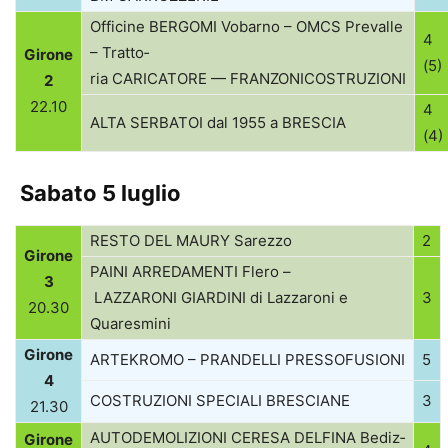
Offi­cine
BERGOMI
Vobarno –
OMCS
Pre­valle
4
– Trat­to­
Girone
(5)
ria
CARICATORE
—
FRANZONI
COSTRUZIONI
2
22.10
4
ALTA
SERBATOI
dal 1955 a
BRESCIA
(4)
Sabato 5 luglio
RESTO
DEL
MAURY
Sarezzo
2
Girone
PAINI
ARREDAMENTI
Flero –
3
LAZZARONI
GIARDINI
di Laz­za­roni e
3
20.30
Quaresmini
Girone
ARTEKROMO
–
PRANDELLI
PRESSOFUSIONI
5
4
COSTRUZIONI
SPECIALI
BRESCIANE
3
21.30
AUTODEMOLIZIONI
CERESA
DELFINA
Bediz­
Girone