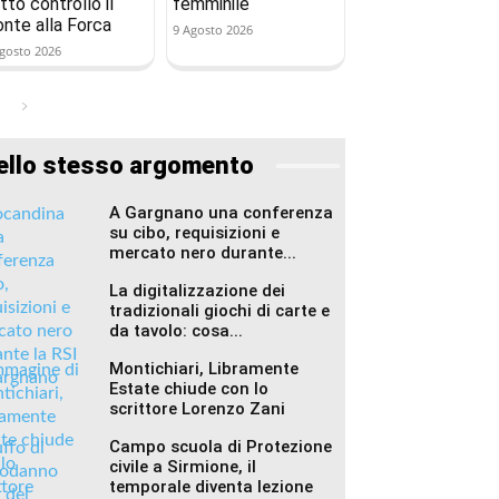
tto controllo il
femminile
onte alla Forca
9 Agosto 2026
gosto 2026
ello stesso argomento
A Gargnano una conferenza
su cibo, requisizioni e
mercato nero durante...
La digitalizzazione dei
tradizionali giochi di carte e
da tavolo: cosa...
Montichiari, Libramente
Estate chiude con lo
scrittore Lorenzo Zani
Campo scuola di Protezione
civile a Sirmione, il
temporale diventa lezione