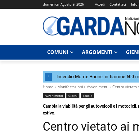
domenica, Agosto 9, 2026
Accedi
Contattaci
Infor
COMUNI
ARGOMENTI
GIEN
Incendio Monte Brione, in fiamme 500 me
!
Home
Manifestazioni
Avvenimenti
Centro vietato 
Avvenimenti
Giochi
Scuola
Cambia la viabilità per gli autoveicoli e i motocicli
estivo.
Centro vietato ai 