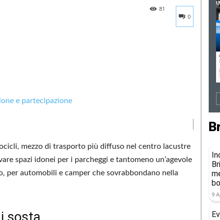
81
0
B
tocicli, mezzo di trasporto più diffuso nel centro lacustre
In
ovare spazi idonei per i parcheggi e tantomeno un’agevole
Br
tivo, per automobili e camper che sovrabbondano nella
me
b
9 A
di sosta
Ev