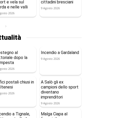
ort e vela sul
cittadini bresciani
rda e nelle valli
9 Agosto 2026
gosto 2026
tualità
stegno al
Incendio a Gardaland
ttoriale dopo la
9 Agosto 2026
empesta
gosto 2026
fici postali chiusi in
A Salò gli ex
ltenesi
campioni dello sport
diventano
gosto 2026
imprenditori
9 Agosto 2026
cendio a Tignale,
Malga Ciapa al