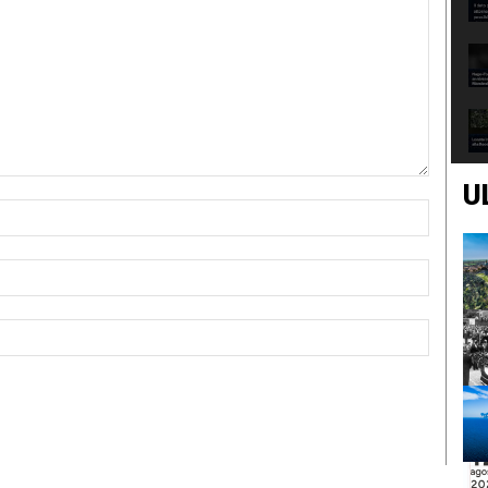
U
Nome:*
Email:*
Sito
Web: