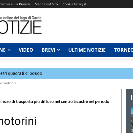
mativa sulla Privacy
Mappa del Sito
Cookie Policy (UE)
NE
VIDEO
BREVI
ULTIME NOTIZIE
TORNEO
tri quadrati di bosco
ai motorini
, mezzo di trasporto più diffuso nel centro lacustre nel periodo
motorini