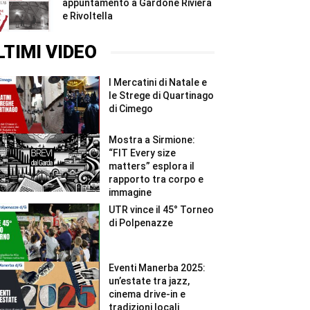
appuntamento a Gardone Riviera
e Rivoltella
LTIMI VIDEO
I Mercatini di Natale e
le Strege di Quartinago
di Cimego
Mostra a Sirmione:
“FIT Every size
matters” esplora il
rapporto tra corpo e
immagine
UTR vince il 45° Torneo
di Polpenazze
Eventi Manerba 2025:
un’estate tra jazz,
cinema drive-in e
tradizioni locali