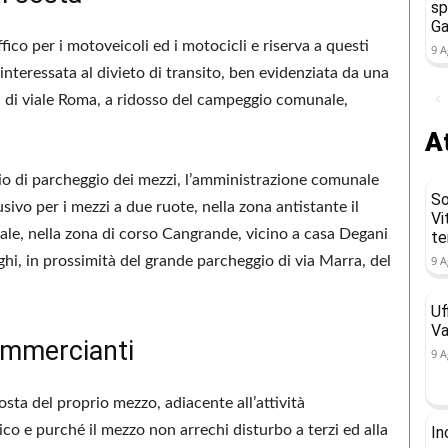
sp
Ga
fico per i motoveicoli ed i motocicli e riserva a questi
9 A
interessata al divieto di transito, ben evidenziata da una
la di viale Roma, a ridosso del campeggio comunale,
At
azio di parcheggio dei mezzi, l’amministrazione comunale
So
sivo per i mezzi a due ruote, nella zona antistante il
Vi
e, nella zona di corso Cangrande, vicino a casa Degani
t
ighi, in prossimità del grande parcheggio di via Marra, del
9 A
Uf
Va
ommercianti
9 A
osta del proprio mezzo, adiacente all’attività
co e purché il mezzo non arrechi disturbo a terzi ed alla
In