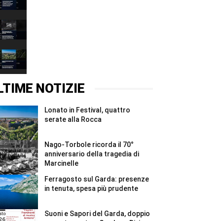
doppio
sul
appuntamento
Garda:
00:37
a
presenze
Gardone
in
Nago-
Riviera
tenuta,
Torbole
e
spesa
ricorda
00:37
Rivoltella
più
il
#Shorts
prudente
70°
Lonato
#Shorts
anniversario
in
della
Festival,
00:37
tragedia
quattro
di
serate
LTIME NOTIZIE
Marcinelle
alla
#Shorts
Rocca
#Shorts
Lonato in Festival, quattro
serate alla Rocca
Nago-Torbole ricorda il 70°
anniversario della tragedia di
Marcinelle
Ferragosto sul Garda: presenze
in tenuta, spesa più prudente
Suoni e Sapori del Garda, doppio