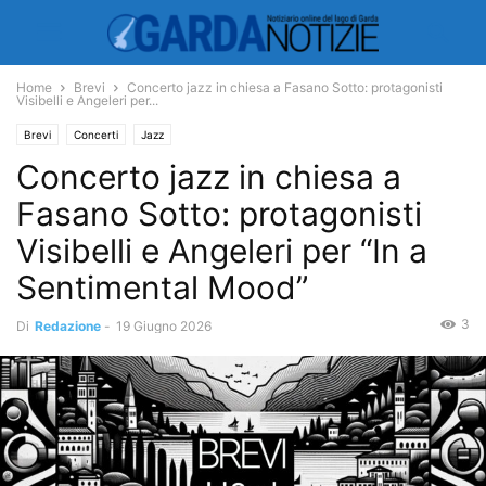
Home
Brevi
Concerto jazz in chiesa a Fasano Sotto: protagonisti
Visibelli e Angeleri per...
Brevi
Concerti
Jazz
Concerto jazz in chiesa a
Fasano Sotto: protagonisti
Visibelli e Angeleri per “In a
Sentimental Mood”
3
Di
Redazione
-
19 Giugno 2026