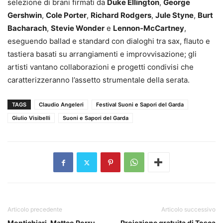
selezione di brani firmati da
Duke Ellington
,
George
Gershwin
,
Cole Porter
,
Richard Rodgers
,
Jule Styne
,
Burt
Bacharach
,
Stevie Wonder
e
Lennon‑McCartney
,
eseguendo ballad e standard con dialoghi tra sax, flauto e
tastiera basati su arrangiamenti e improvvisazione; gli
artisti vantano collaborazioni e progetti condivisi che
caratterizzeranno l’assetto strumentale della serata.
TAGS
Claudio Angeleri
Festival Suoni e Sapori del Garda
Giulio Visibelli
Suoni e Sapori del Garda
Articolo precedente
Articolo successivo
Montichiari, Matteo Porru
Proiezione gratuita di Tosca