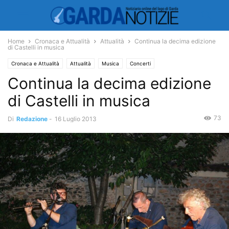
Home
Cronaca e Attualità
Attualità
Continua la decima edizione
di Castelli in musica
Cronaca e Attualità
Attualità
Musica
Concerti
Continua la decima edizione
Manifestazioni ed Eventi
Manifestazioni
di Castelli in musica
73
Di
Redazione
-
16 Luglio 2013