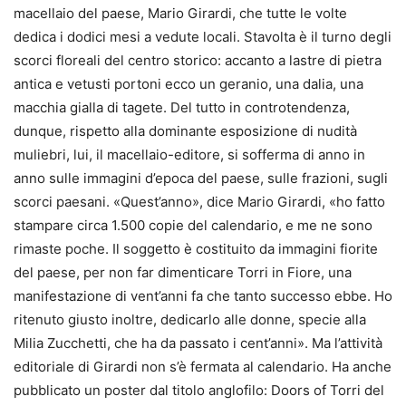
macellaio del paese, Mario Girardi, che tutte le volte
dedica i dodici mesi a vedute locali. Stavolta è il turno degli
scorci floreali del centro storico: accanto a lastre di pietra
antica e vetusti portoni ecco un geranio, una dalia, una
macchia gialla di tagete. Del tutto in controtendenza,
dunque, rispetto alla dominante esposizione di nudità
muliebri, lui, il macellaio-editore, si sofferma di anno in
anno sulle immagini d’epoca del paese, sulle frazioni, sugli
scorci paesani. «Quest’anno», dice Mario Girardi, «ho fatto
stampare circa 1.500 copie del calendario, e me ne sono
rimaste poche. Il soggetto è costituito da immagini fiorite
del paese, per non far dimenticare Torri in Fiore, una
manifestazione di vent’anni fa che tanto successo ebbe. Ho
ritenuto giusto inoltre, dedicarlo alle donne, specie alla
Milia Zucchetti, che ha da passato i cent’anni». Ma l’attività
editoriale di Girardi non s’è fermata al calendario. Ha anche
pubblicato un poster dal titolo anglofilo: Doors of Torri del