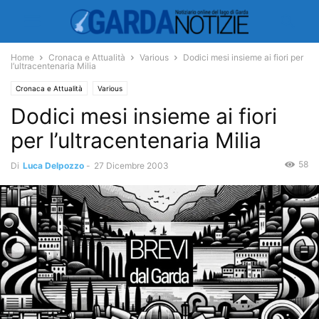
Home
Cronaca e Attualità
Various
Dodici mesi insieme ai fiori per
l’ultracentenaria Milia
Cronaca e Attualità
Various
Dodici mesi insieme ai fiori
per l’ultracentenaria Milia
58
Di
Luca Delpozzo
-
27 Dicembre 2003