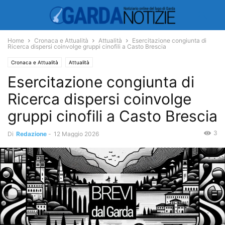
Home
Cronaca e Attualità
Attualità
Esercitazione congiunta di
Ricerca dispersi coinvolge gruppi cinofili a Casto Brescia
Cronaca e Attualità
Attualità
Esercitazione congiunta di
Ricerca dispersi coinvolge
gruppi cinofili a Casto Brescia
3
Di
Redazione
-
12 Maggio 2026