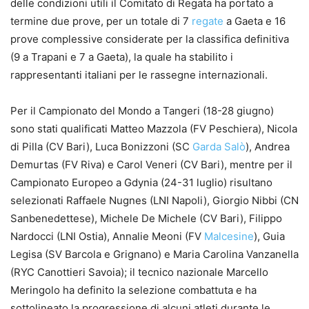
delle condizioni utili il Comitato di Regata ha portato a
termine due prove, per un totale di 7
regate
a Gaeta e 16
prove complessive considerate per la classifica definitiva
(9 a Trapani e 7 a Gaeta), la quale ha stabilito i
rappresentanti italiani per le rassegne internazionali.
Per il Campionato del Mondo a Tangeri (18-28 giugno)
sono stati qualificati Matteo Mazzola (FV Peschiera), Nicola
di Pilla (CV Bari), Luca Bonizzoni (SC
Garda
Salò
), Andrea
Demurtas (FV Riva) e Carol Veneri (CV Bari), mentre per il
Campionato Europeo a Gdynia (24-31 luglio) risultano
selezionati Raffaele Nugnes (LNI Napoli), Giorgio Nibbi (CN
Sanbenedettese), Michele De Michele (CV Bari), Filippo
Nardocci (LNI Ostia), Annalie Meoni (FV
Malcesine
), Guia
Legisa (SV Barcola e Grignano) e Maria Carolina Vanzanella
(RYC Canottieri Savoia); il tecnico nazionale Marcello
Meringolo ha definito la selezione combattuta e ha
sottolineato la progressione di alcuni atleti durante le