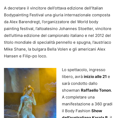
A decretare il vincitore dell’ottava edizione dell’Italian
Bodypainting Festival una giuria internazionale composta
da Alex Barendregt, l’organizzatore del World body
painting festival, l’altoatesino Johannes Stoetter, vincitore
dell’ultima edizione del campionato italiano e nel 2012 del
titolo mondiale di specialità pennello e spugna, l’austriaco
Mike Shane, la bulgara Bella Volen e gli americani Alex
Hansen e Filip-po Ioco.
Lo spettacolo, ingresso
libero, avrà
inizio alle 21
e
sarà condotto dallo
showman
Raffaello Tonon
.
A completare una
manifestazione a 360 gradi
il Body Fashion
Show
dell’australiana Karala B
, il