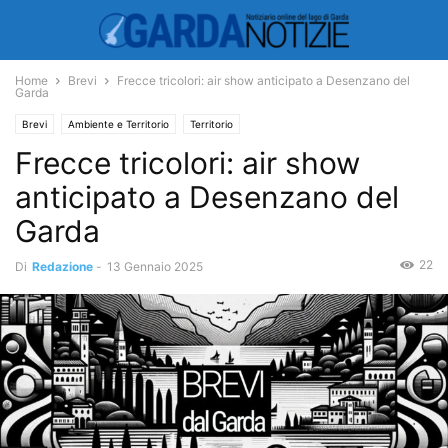
Home
Brevi
Frecce tricolori: air show anticipato a Desenzano del
Garda
Brevi
Ambiente e Territorio
Territorio
Frecce tricolori: air show
anticipato a Desenzano del
Garda
22
Di
Redazione
-
13 Gennaio 2025