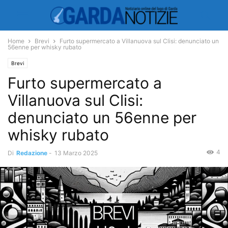
Home
Brevi
Furto supermercato a Villanuova sul Clisi: denunciato un
56enne per whisky rubato
Brevi
Furto supermercato a
Villanuova sul Clisi:
denunciato un 56enne per
whisky rubato
4
Di
Redazione
-
13 Marzo 2025