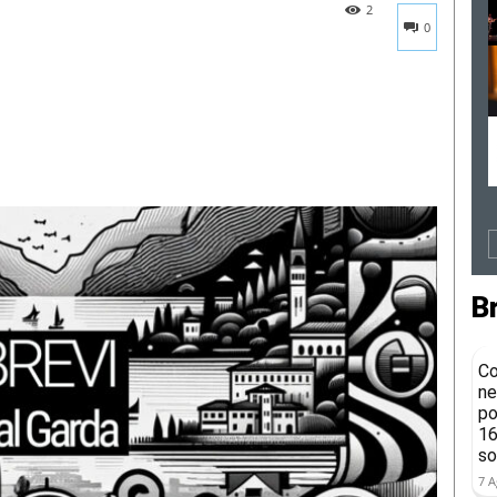
2
0
B
Co
ne
po
16
so
7 A