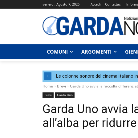
venerdì, Agosto 7, 2026
Accedi
Contattaci
Informa
COMUNI
ARGOMENTI
GIEN
Le colonne sonore del cinema italiano i
!
Home
Brevi
Garda Uno avvia la raccolta differenziata
Brevi
Garda Uno
Garda Uno avvia la
all’alba per ridurr