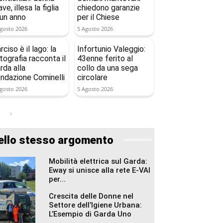
ave, illesa la figlia
chiedono garanzie
 un anno
per il Chiese
gosto 2026
5 Agosto 2026
rciso è il lago: la
Infortunio Valeggio:
tografia racconta il
43enne ferito al
rda alla
collo da una sega
ndazione Cominelli
circolare
gosto 2026
5 Agosto 2026
ello stesso argomento
Mobilità elettrica sul Garda:
Eway si unisce alla rete E-VAI
per...
Crescita delle Donne nel
Settore dell’Igiene Urbana:
L’Esempio di Garda Uno