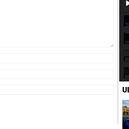
Nome:*
Email:*
Sito
U
Web: