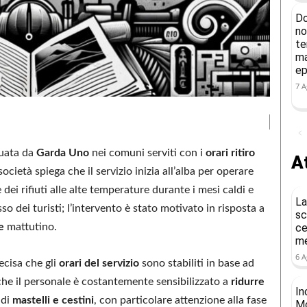
Do
no
te
ma
ep
7 A
tuata da
Garda Uno
nei comuni serviti con i
orari ritiro
At
 società spiega che il servizio inizia all’alba per operare
e dei rifiuti alle alte temperature durante i mesi caldi e
La
so dei turisti; l’intervento è stato motivato in risposta a
sc
e
mattutino.
ce
me
6 A
ecisa che gli
orari del servizio
sono stabiliti in base ad
he il personale è costantemente sensibilizzato a
ridurre
In
 di
mastelli e cestini
, con particolare attenzione alla fase
Mo