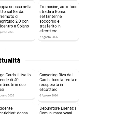
ppia scossa nella
Tremosine, auto fuori
tte sul Garda:
strada a Berna:
rremoto di
settantenne
gnitudo 2.0 con
soccorso e
icentro a Soiano
trasferito in
elicottero
gosto 2026
7 Agosto 2026
tualità
go Garda, il livello
Canyoning Riva del
ende di 40
Garda: turista ferita e
ntimetri in due
recuperata in
si
elicottero
gosto 2026
6 Agosto 2026
cidente
Depuratore Esenta: i
ntichiari: donna
Comuni mantovani