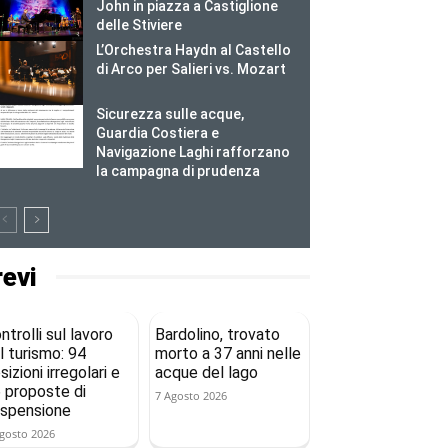
John in piazza a Castiglione
delle Stiviere
L’Orchestra Haydn al Castello
di Arco per Salieri vs. Mozart
Sicurezza sulle acque,
Guardia Costiera e
Navigazione Laghi rafforzano
la campagna di prudenza
revi
ntrolli sul lavoro
Bardolino, trovato
l turismo: 94
morto a 37 anni nelle
sizioni irregolari e
acque del lago
 proposte di
7 Agosto 2026
spensione
gosto 2026