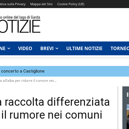
tiva sulla Privacy
Mappa del Sito
Cookie Policy (UE)
NE
VIDEO
BREVI
ULTIME NOTIZIE
TORNEO
n concerto a Castiglione
 all’alba per ridurre il rumore nei...
 raccolta differenziata
e il rumore nei comuni