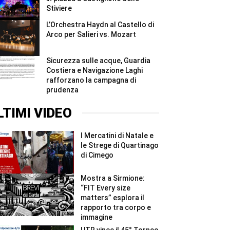
Stiviere
L’Orchestra Haydn al Castello di
Arco per Salieri vs. Mozart
Sicurezza sulle acque, Guardia
Costiera e Navigazione Laghi
rafforzano la campagna di
prudenza
LTIMI VIDEO
I Mercatini di Natale e
le Strege di Quartinago
di Cimego
Mostra a Sirmione:
“FIT Every size
matters” esplora il
rapporto tra corpo e
immagine
UTR vince il 45° Torneo