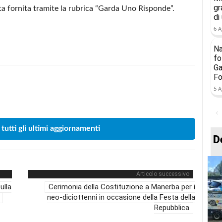
gr
ata fornita tramite la rubrica “Garda Uno Risponde”.
di
6 A
Na
fo
Ga
Fo
5 A
Condividere
 tutti gli ultimi aggiornamenti
D
Articolo successivo
ulla
Cerimonia della Costituzione a Manerba per i
neo-diciottenni in occasione della Festa della
Repubblica