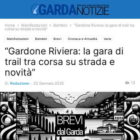
Home
Manifestazioni
Bambini
“Gardone Riviera: la gara di trail tra
corsa su strada e novità”
Manifestazioni
Bambini
Brevi
Cronaca e Attualità
Varie
“Gardone Riviera: la gara di
trail tra corsa su strada e
novità”
13
Di
Redazione
-
23 Gennaio 2025