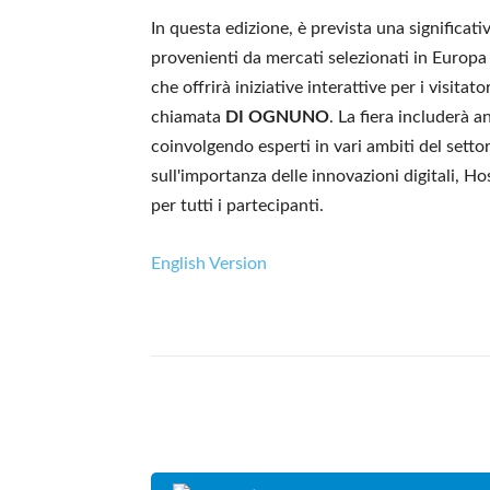
In questa edizione, è prevista una significat
provenienti da mercati selezionati in Europa e
che offrirà iniziative interattive per i visitat
chiamata
DI OGNUNO
. La fiera includerà
coinvolgendo esperti in vari ambiti del sett
sull'importanza delle innovazioni digitali, H
per tutti i partecipanti.
English Version