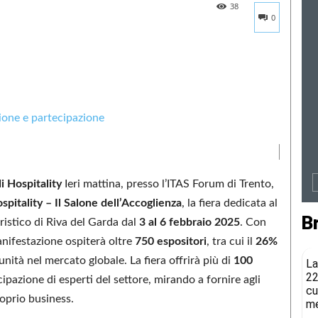
38
0
i Hospitality
Ieri mattina, presso l’ITAS Forum di Trento,
pitality – Il Salone dell’Accoglienza
, la fiera dedicata al
B
eristico di Riva del Garda dal
3 al 6 febbraio 2025
. Con
anifestazione ospiterà oltre
750 espositori
, tra cui il
26%
nità nel mercato globale. La fiera offrirà più di
100
La
22
ipazione di esperti del settore, mirando a fornire agli
cu
roprio business.
me