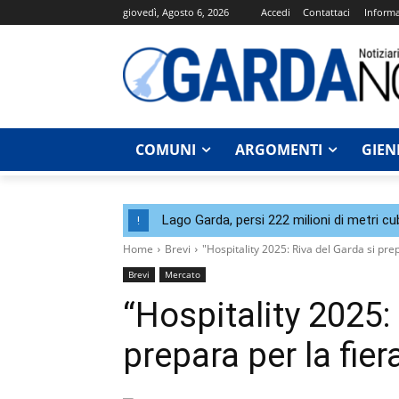
giovedì, Agosto 6, 2026
Accedi
Contattaci
Informa
COMUNI
ARGOMENTI
GIEN
Lago Garda, persi 222 milioni di metri cu
!
Home
Brevi
"Hospitality 2025: Riva del Garda si pre
Brevi
Mercato
“Hospitality 2025:
prepara per la fie