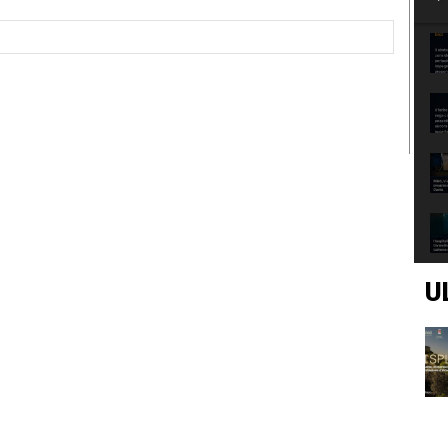
Sito
Web:
U