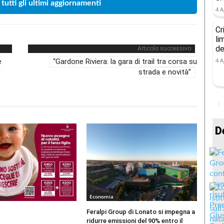
 tutti gli ultimi aggiornamenti
4 A
Cr
li
de
Articolo successivo
4 A
e
“Gardone Riviera: la gara di trail tra corsa su
strada e novità”
D
Economia
Feralpi Group di Lonato si impegna a
ridurre emissioni del 90% entro il