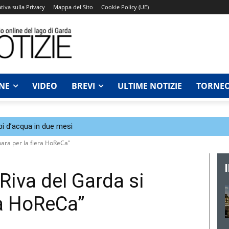
tiva sulla Privacy
Mappa del Sito
Cookie Policy (UE)
NE
VIDEO
BREVI
ULTIME NOTIZIE
TORNEO
bi d’acqua in due mesi
para per la fiera HoReCa"
 Riva del Garda si
ra HoReCa”