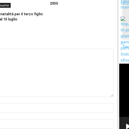
2050
tualità
atalità per il terzo figlio:
 15 luglio
Twe
Nome:*
Email:*