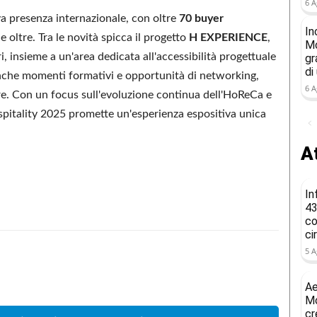
6 A
iva presenza internazionale, con oltre
70 buyer
In
 oltre. Tra le novità spicca il progetto
H EXPERIENCE
,
Mo
ori, insieme a un'area dedicata all'accessibilità progettuale
gr
di
 anche momenti formativi e opportunità di networking,
6 A
ore. Con un focus sull'evoluzione continua dell'HoReCa e
ospitality 2025 promette un'esperienza espositiva unica
At
In
43
co
ci
5 A
Condividere
Ae
Mo
cr