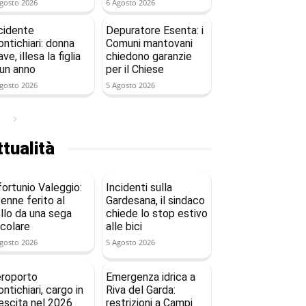
gosto 2026
6 Agosto 2026
cidente
Depuratore Esenta: i
ntichiari: donna
Comuni mantovani
ave, illesa la figlia
chiedono garanzie
 un anno
per il Chiese
gosto 2026
5 Agosto 2026
tualità
fortunio Valeggio:
Incidenti sulla
enne ferito al
Gardesana, il sindaco
llo da una sega
chiede lo stop estivo
rcolare
alle bici
gosto 2026
5 Agosto 2026
roporto
Emergenza idrica a
ntichiari, cargo in
Riva del Garda:
escita nel 2026
restrizioni a Campi