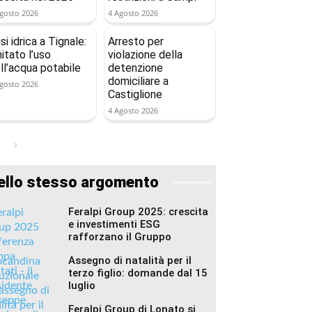
gosto 2026
4 Agosto 2026
isi idrica a Tignale:
Arresto per
mitato l’uso
violazione della
ll’acqua potabile
detenzione
domiciliare a
gosto 2026
Castiglione
4 Agosto 2026
ello stesso argomento
Feralpi Group 2025: crescita
e investimenti ESG
rafforzano il Gruppo
Assegno di natalità per il
terzo figlio: domande dal 15
luglio
Feralpi Group di Lonato si