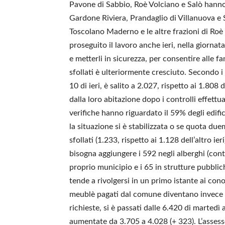
Pavone di Sabbio, Roè Volciano e Salò hanno 
Gardone Riviera, Prandaglio di Villanuova e S
Toscolano Maderno e le altre frazioni di Roè 
proseguito il lavoro anche ieri, nella giornata
e metterli in sicurezza, per consentire alle f
sfollati è ulteriormente cresciuto. Secondo i d
10 di ieri, è salito a 2.027, rispetto ai 1.808
dalla loro abitazione dopo i controlli effettua
verifiche hanno riguardato il 59% degli edif
la situazione si è stabilizzata o se quota du
sfollati (1.233, rispetto ai 1.128 dell’altro ie
bisogna aggiungere i 592 negli alberghi (contro
proprio municipio e i 65 in strutture pubbli
tende a rivolgersi in un primo istante ai conos
meublè pagati dal comune diventano invece u
richieste, si è passati dalle 6.420 di martedì 
aumentate da 3.705 a 4.028 (+ 323). L’assess