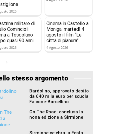
stiglione
gosto 2026
astrina militare di
Cinema in Castello a
ulio Comincioli
Moniga: martedì 4
rna a Toscolano
agosto il film “Le
po quasi 90 anni
città di pianura”
gosto 2026
4 Agosto 2026
ello stesso argomento
Bardolino, approvato debito
da 640 mila euro per scuola
Falcone-Borsellino
On The Road: conclusa la
nona edizione a Sirmione
Sirmione celebra la Festa