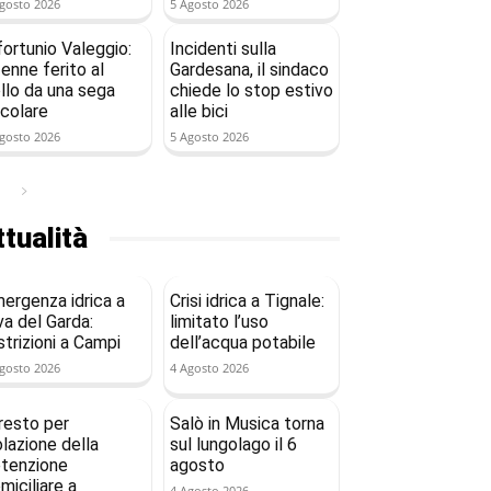
gosto 2026
5 Agosto 2026
fortunio Valeggio:
Incidenti sulla
enne ferito al
Gardesana, il sindaco
llo da una sega
chiede lo stop estivo
rcolare
alle bici
gosto 2026
5 Agosto 2026
tualità
ergenza idrica a
Crisi idrica a Tignale:
va del Garda:
limitato l’uso
strizioni a Campi
dell’acqua potabile
gosto 2026
4 Agosto 2026
resto per
Salò in Musica torna
olazione della
sul lungolago il 6
tenzione
agosto
miciliare a
4 Agosto 2026