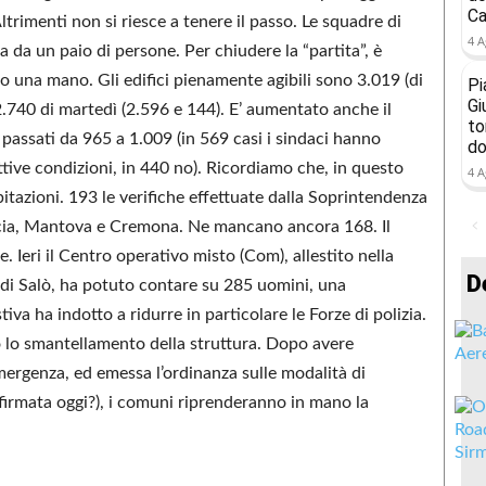
Ca
rimenti non si riesce a tenere il passo. Le squadre di
4 A
 da un paio di persone. Per chiudere la “partita”, è
no una mano. Gli edifici pienamente agibili sono 3.019 (di
Pi
Gi
 2.740 di martedì (2.596 e 144). E’ aumentato anche il
to
, passati da 965 a 1.009 (in 569 casi i sindaci hanno
do
ive condizioni, in 440 no). Ricordiamo che, in questo
4 A
tazioni. 193 le verifiche effettuate dalla Soprintendenza
rescia, Mantova e Cremona. Ne mancano ancora 168. Il
e. Ieri il Centro operativo misto (Com), allestito nella
D
ti di Salò, ha potuto contare su 285 uomini, una
va ha indotto a ridurre in particolare le Forze di polizia.
o lo smantellamento della struttura. Dopo avere
mergenza, ed emessa l’ordinanza sulle modalità di
à firmata oggi?), i comuni riprenderanno in mano la