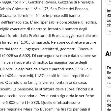
5 A
raggiunto il 7°, Gardone Riviera, Gazzane di Preseglie,
abbio Chiese tra il 6° e il 7°, San Felice del Benaco,
In
43
(Gazzane, Tormini) il 6°. Le imprese edili hanno
co
 dell’Immacolata. E’ indispensabile consolidare gli edifici,
ci
amiglie evacuate di rientrare. Intanto il numero degli
5 A
ati forniti dalla Prefettura di Brescia, aggiornati alle ore
 di lunedì e ai 1.905 di martedì. Persone costrette a uscire
te dai tecnici: ingegneri, architetti, geometri. Finora le
At
ici (4.028 su 6.802). Di conseguenza non è dato sapere se
emila verrà superata di molto. La maggior parte degli
Em
ri), il 61%, è ospitata da amici e parenti sono 1.128, cui
Ri
 i 609 di martedì), i 137 accolti in locali reperiti dal
re
che. Quando una famiglia viene allontanata da casa,
4 A
centi. La pensione, la struttura delle suore, l’hotel o il
Ar
na scelta secondaria. Per quanto riguarda le verifiche
vi
alle 6.802 di ieri (+ 382). Quelle effettuate sono
de
ore regionale Massimo Buscemi ha fissato per oggi il
do