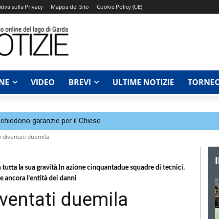
tiva sulla Privacy
Mappa del Sito
Cookie Policy (UE)
NE
VIDEO
BREVI
ULTIME NOTIZIE
TORNEO
chiedono garanzie per il Chiese
no diventati duemila
 tutta la sua gravità.In azione cinquantadue squadre di tecnici.
ce ancora l’entità dei danni
diventati duemila