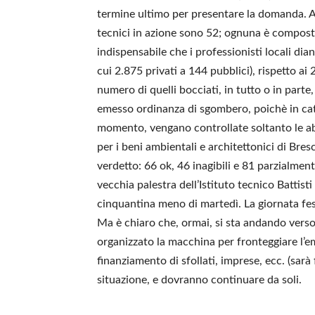
termine ultimo per presentare la domanda. Alt
tecnici in azione sono 52; ognuna è composta
indispensabile che i professionisti locali dia
cui 2.875 privati a 144 pubblici), rispetto ai
numero di quelli bocciati, in tutto o in parte
emesso ordinanza di sgombero, poichè in catt
momento, vengano controllate soltanto le abi
per i beni ambientali e architettonici di B
verdetto: 66 ok, 46 inagibili e 81 parzialment
vecchia palestra dell’Istituto tecnico Battis
cinquantina meno di martedì. La giornata festi
Ma è chiaro che, ormai, si sta andando vers
organizzato la macchina per fronteggiare l’e
finanziamento di sfollati, imprese, ecc. (sar
situazione, e dovranno continuare da soli.