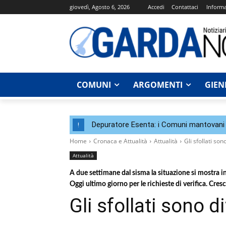
giovedì, Agosto 6, 2026
Accedi
Contattaci
Informa
COMUNI
ARGOMENTI
GIEN
Depuratore Esenta: i Comuni mantovani 
!
Home
Cronaca e Attualità
Attualità
Gli sfollati so
Attualità
A due settimane dal sisma la situazione si mostra in
Oggi ultimo giorno per le richieste di verifica. Cres
Gli sfollati sono 