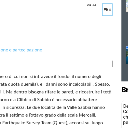
44
0
nero di cui non si intravede il fondo: il numero degli
ata quota duemila), e i danni sono incalcolabili. Spesso,
B
li. Ma dentro bisogna rifare le pareti, e ricostruire i tetti.
rno e a Clibbio di Sabbio è necessario abbattere
De
 in sicurezza. Le due località della Valle Sabbia hanno
Co
ra il settimo e l’ottavo grado della scala Mercalli,
ch
pe
ck Earthquake Survey Team (Quest), accorsi sul luogo.