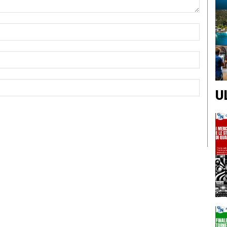
Nome:*
Email:*
Sito
U
Web: