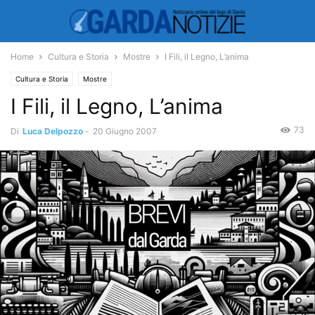
Home
Cultura e Storia
Mostre
I Fili, il Legno, L’anima
Cultura e Storia
Mostre
I Fili, il Legno, L’anima
73
Di
Luca Delpozzo
-
20 Giugno 2007