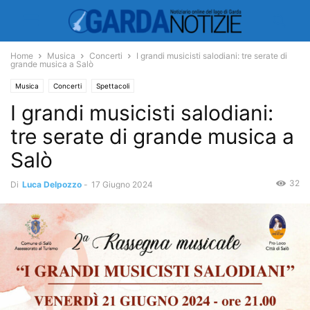
Home
Musica
Concerti
I grandi musicisti salodiani: tre serate di
grande musica a Salò
Musica
Concerti
Spettacoli
I grandi musicisti salodiani:
tre serate di grande musica a
Salò
32
Di
Luca Delpozzo
-
17 Giugno 2024