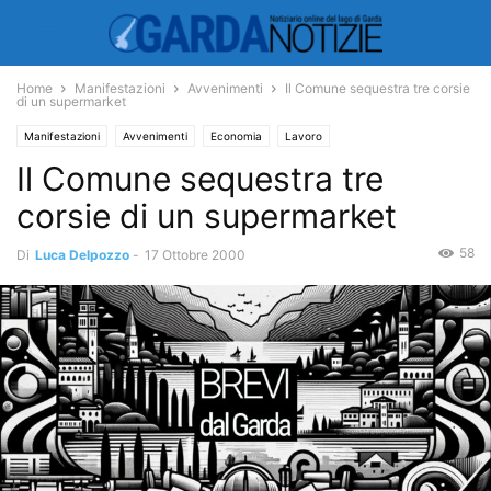
Home
Manifestazioni
Avvenimenti
Il Comune sequestra tre corsie
di un supermarket
Manifestazioni
Avvenimenti
Economia
Lavoro
Il Comune sequestra tre
corsie di un supermarket
58
Di
Luca Delpozzo
-
17 Ottobre 2000