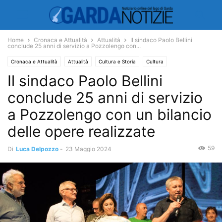
Home
Cronaca e Attualità
Attualità
Il sindaco Paolo Bellini
conclude 25 anni di servizio a Pozzolengo con...
Cronaca e Attualità
Attualità
Cultura e Storia
Cultura
Il sindaco Paolo Bellini
Manifestazioni
Mercatini
Natale
Varie
conclude 25 anni di servizio
a Pozzolengo con un bilancio
delle opere realizzate
59
Di
Luca Delpozzo
-
23 Maggio 2024